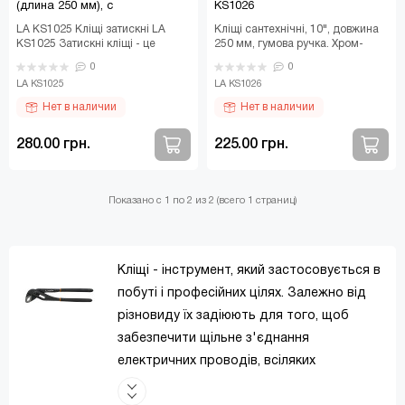
(длина 250 мм), с
KS1026
пластиковыми ручками LA
LA KS1025 Кліщі затискні LA
Кліщі сантехнічні, 10", довжина
KS1025
KS1025 Затискні кліщі - це
250 мм, гумова ручка. Хром-
незамінний столярно-
ванадієва сталь. Як хром так і
0
0
слюсарний інструмент. При..
ванадій ро..
LA KS1025
LA KS1026
Нет в наличии
Нет в наличии
280.00 грн.
225.00 грн.
Показано с 1 по 2 из 2 (всего 1 страниц)
Кліщі - інструмент, який застосовується в
побуті і професійних цілях. Залежно від
різновиду їх задіюють для того, щоб
забезпечити щільне з'єднання
електричних проводів, всіляких
наконечників, зафіксувати заготовку,