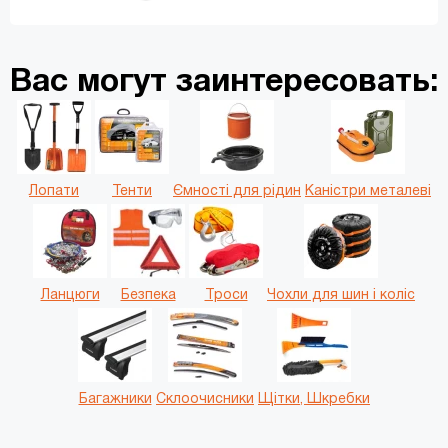
відкрутити гайку і т.д. Інструменти
підбирають, виходячи з запланованих
завдань.
Вас могут заинтересовать:
Лопати
Тенти
Ємності для рідин
Каністри металеві
Ланцюги
Безпека
Троси
Чохли для шин і коліс
Багажники
Склоочисники
Щітки, Шкребки