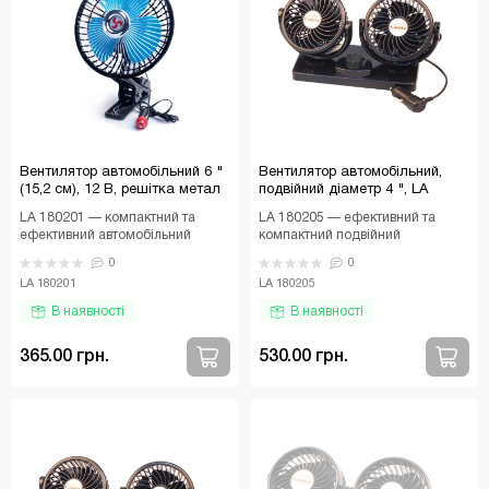
Вентилятор автомобільний 6 "
Вентилятор автомобільний,
(15,2 см), 12 В, решітка метал
подвійний діаметр 4 ", LA
LA 180201
180205
LA 180201 — компактний та
LA 180205 — ефективний та
ефективний автомобільний
компактний подвійний
вентилятор, розроблений для
вентилятор для салону
0
0
швидкого охолодження ..
автомобіля, що працює від
LA 180201
LA 180205
станд..
В наявності
В наявності
365.00 грн.
530.00 грн.