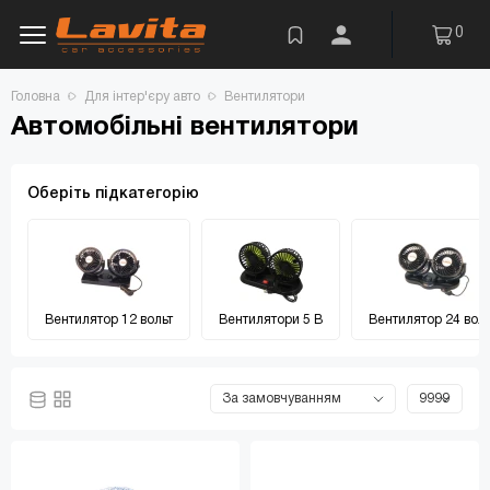
0
Головна
Для інтер'єру авто
Вентилятори
Автомобільні вентилятори
Оберіть підкатегорію
Вентилятор 12 вольт
Вентилятори 5 В
Вентилятор 24 вол