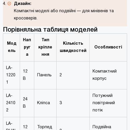
Дизайн:
Компактні моделі або подвійні — для мінівенів та
кросоверів.
Порівняльна таблиця моделей
Нап
Тип
Мод
Кількість
руг
кріпле
Особливості
ель
швидкостей
а
ння
LA-
12
Компактний
1220
Панель
2
В
корпус
1
LA-
Потужний
24
2410
Кліпса
3
повітряний
В
2
потік
LA-
12
Торпед
Подвійна