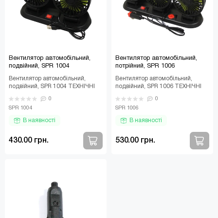
Вентилятор автомобільний,
Вентилятор автомобільний,
подвійний, SPR 1004
потрійний, SPR 1006
Вентилятор автомобільний,
Вентилятор автомобільний,
подвійний, SPR 1004 ТЕХНІЧНІ
подвійний, SPR 1006 ТЕХНІЧНІ
ХАРАКТЕРИСТИКИ: Напруга5В
ХАРАКТЕРИСТИКИ: Напруга12В
0
0
постійного струму..
постійного струм..
SPR 1004
SPR 1006
В наявності
В наявності
430.00 грн.
530.00 грн.