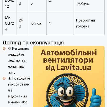
DUAL
2
В
о
турбіна
12
LA-
24
Поворотна
CLIP2
Кліпса
1
В
головка
4
Догляд та експлуатація
🧼 Регулярно
очищуйте
решітку та
лопаті від
пилу
☀️ Поєднуйте
використанн
я з
відкритими
вікнами або