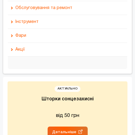
Багажники
Обслуговування та ремонт
Безпека
Інше
Інструмент
Ємності для рідин
Гальмівна система
Викрутки
Фари
Каністри металеві
Рідини
Воротки
Фара денного світла
Акції
Ланцюги протиковзання
Ремні та ролики
Для мастильних матеріалів
Фара денного світла штатна
Пошкоджена упаковка
Лопати
Свічки запалювання
Ключі балонні
Фара протитуманна
Накидки на скло
АКТУАЛЬНО
Фільтри
Ключі комбіновані
Фара протитуманна штатна
Шторки сонцезахисні
Склоочисники
Ключі профільні
від 50 грн
Тенти
Ключі роторні
Троси
Ключі свічкові
Детальніше