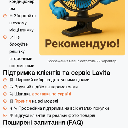
кондиціонер
ом
❄️ Зберігайте
в сухому
місці взимку
📌 Не
блокуйте
решітку
сторонніми
Зображення має ілюстративний характер.
предметами
Підтримка клієнтів та сервіс Lavita
🛒 Широкий вибір за доступними цінами
🔍 Зручний підбір за параметрами
🚀 Швидка
доставка по Україні
🧾
Гарантія
на всі моделі
👨🔧 Професійна підтримка на всіх етапах покупки
💬 Відгуки клієнтів та реальні фото товарів
Поширені запитання (FAQ)