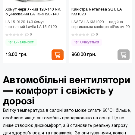
Хомут черв'ячний 120-140 мм,
Каністра металева 20Л. LA
оцинкований LA 15-9120-140
KM1020
LA 15-9120-140 Хомут
LAVITA LA KM1020 — надійна
черв'ячний Lavita LA 15-9120-
вертикальна каністра об'ємом 20
140 Хомут черв'ячний –
літрів, виготовлена зі
0
0
з'єднувальний елемент, Який..
штампованої сталі ..
В наявності
Очікується
13.00 грн.
960.00 грн.
Автомобільні вентилятори
— комфорт і свіжість у
дорозі
Влітку температура в салоні авто може сягати 60°C і більше,
особливо якщо автомобіль припарковано на сонці. Це не
лише створює дискомфорт, а й становить реальну загрозу
для здоров’я водія та пасажирів. За опитуваннями, кожен