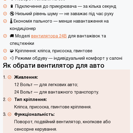
🔋 Підключення до прикурювача — за кілька секунд
🔇 Низький рівень шуму — не заважає під час руху
🌡 Економія пального — менше навантаження на
кондиціонер
🚚 Моделі
вентилятора 24В
для вантажівок та
спецтехніки
🧩 Кріплення: кліпса, присоска, гвинтове
💨 Режими обдуву — індивідуальний комфорт у салоні
Як обрати вентилятор для авто
Живлення:
12 Вольт — для легкових авто;
24 Вольт — для вантажного транспорту.
Тип кріплення:
Кліпса, присоска, гвинтове кріплення.
Функціональність:
Поворот, подвійний вентилятор, кнопкове або
сенсорне керування.