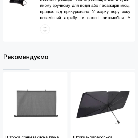
якому зручному для водія або пасажирів місці,
працює від прикурювача. У жарку пору року
незамінний атрибут в салоні автомобіля. У
даній категорії представлені автомобільні
вентилятори TM LAVITA. Купити автомобільний
вентилятор - значить створити комфортні
умови в своєму автомобілі.
Рекомендуємо
Шторка сонцезахисна бічна
Шторка-парасолька