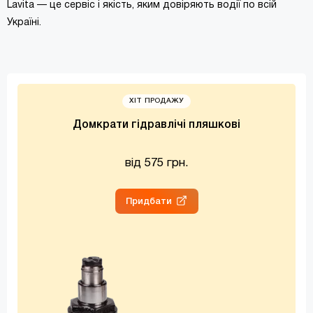
Lavita — це сервіс і якість, яким довіряють водії по всій
Україні.
ХІТ ПРОДАЖУ
Домкрати гідравлічі пляшкові
від 575 грн.
Придбати