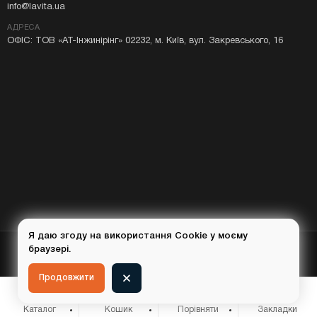
info@lavita.ua
АДРЕСА
ОФІС: ТОВ «АТ-Інжинірінг» 02232, м. Київ, вул. Закревського, 16
Я даю згоду на використання Cookie у моєму
браузері.
© 2015-
2026
Lavita.ua — всі права захищені
Продовжити
0
0
0
Каталог
Кошик
Порівняти
Закладки