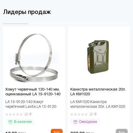
Лидеры продаж
Хомут червячный 120-140 мм,
Канистра металлическая 20л.
оцинкованный LA 15-9120-140
LA KM1020
LA 15-9120-140 Хомут
LA KM1020 Канистра
черв'ячний Lavita LA 15-9120-
металлическая 20л. LA KM1020
140 Хомут черв'ячний –
Распространенный тип канистры
0
0
з'єднувальний елемент, Який..
– емкость для топлива..
В наличии
Ожидание