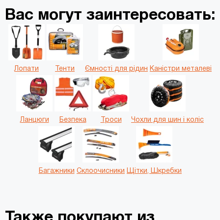
Вас могут заинтересовать:
Лопати
Тенти
Ємності для рідин
Каністри металеві
Ланцюги
Безпека
Троси
Чохли для шин і коліс
Багажники
Склоочисники
Щітки, Шкребки
Также покупают из