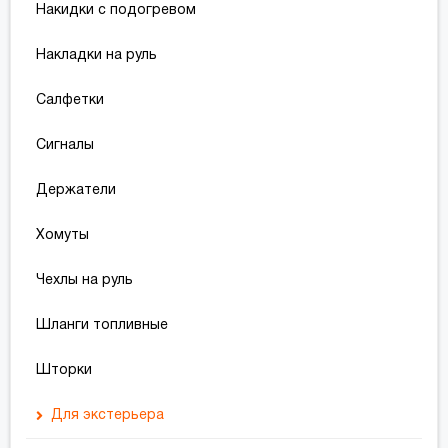
Топливные насосы
Накидки с подогревом
Преобразователи напряжения
Накладки на руль
Пусковые кабели
Салфетки
Солнечные панели
Сигналы
Держатели
Хомуты
Чехлы на руль
Шланги топливные
Шторки
Для экстерьера