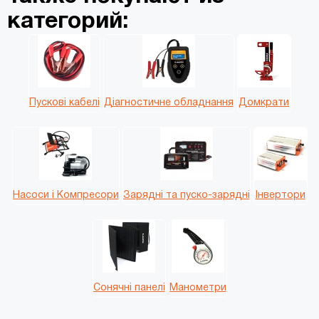
категорий:
Пускові кабелі
Діагностичне обладнання
Домкрати
Насоси і Компресори
Зарядні та пуско-зарядні
Інвертори
Сонячні панелі
Манометри