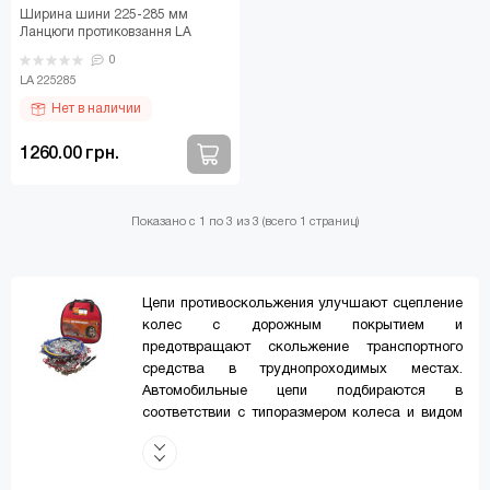
Ширина шини 225-285 мм
Ланцюги протиковзання LA
225285 Lavita LA 225285 -
0
браслети протиковзання, п..
LA 225285
Нет в наличии
1260.00 грн.
Показано с 1 по 3 из 3 (всего 1 страниц)
Цепи противоскольжения улучшают сцепление
колес с дорожным покрытием и
предотвращают скольжение транспортного
средства в труднопроходимых местах.
Автомобильные цепи подбираются в
соответствии с типоразмером колеса и видом
бездорожья. Цепи предназначены для
движения со скоростью не более 40-50 км/ч!