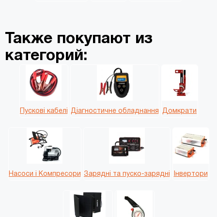
Также покупают из
категорий:
Пускові кабелі
Діагностичне обладнання
Домкрати
Насоси і Компресори
Зарядні та пуско-зарядні
Інвертори