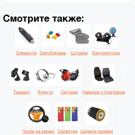
Инструкция по подбору цепей:
Смотрите также:
Елементи
Запобіжники
Шторки
Вентилятори
Тримачі
Хомути
Сигнали
Накидки з підігрівом
Чохли на кермо
Серветки
Шланги паливні