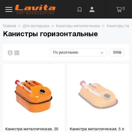
0
Главная
Для экстерьера
Канистры металлические
Канистры гор
Канистры горизонтальные
Канистра металлическая, 20
Канистра металлическая, 5 л.