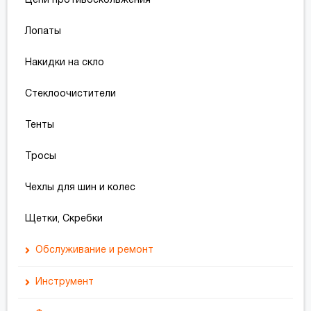
Цепи противоскольжения
Пусковые кабели
Салфетки
Лопаты
Солнечные панели
Сигналы
Накидки на скло
Держатели
Стеклоочистители
Хомуты
Тенты
Чехлы на руль
Тросы
Шланги топливные
Чехлы для шин и колес
Шторки
Щетки, Скребки
Обслуживание и ремонт
Інше
Инструмент