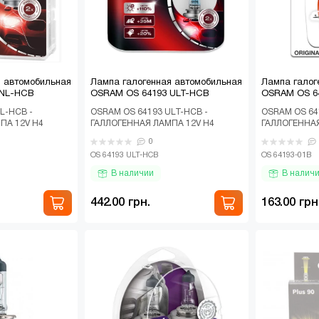
я автомобильная
Лампа галогенная автомобильная
Лампа галог
 NL-HCB
OSRAM OS 64193 ULT-HCB
OSRAM OS 6
L-HCB -
OSRAM OS 64193 ULT-HCB -
OSRAM OS 64
ПА 12V H4
ГАЛЛОГЕННАЯ ЛАМПА 12V H4
ГАЛЛОГЕННАЯ
T BREAKER
60/55W P43T ULTRA LIFE С
60/55W P43T 
0
ATION НА ..
УВЕЛИЧЕННЫМ СРОКОМ СЛУЖБЫ..
БЛИСТЕР (1ШТ
OS 64193 ULT-HCB
OS 64193-01B
В наличии
В налич
442.00 грн.
163.00 грн