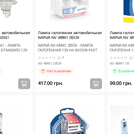
я автомобильная
Лампа галогенная автомобильная
Лампа галог
02041
NARVA NV 48861.2BOX
NARVA NV 48
41 - ЛАМПА
NARVA NV 48861.2BOX - ЛАМПА
NARVA NV 488
 STANDARD 12V
ГАЛОГЕННАЯ 12V H4 60/55W P43T
ГАЛОГЕННА 12
 2107, 2108, 2113
RANGE POWER +50% (К-Т 2ШТ)
0
Лампа галогенна..
NV 48861.2BOX
NV 48881.1B
Нет в наличии
В налич
417.00 грн.
99.00 грн.