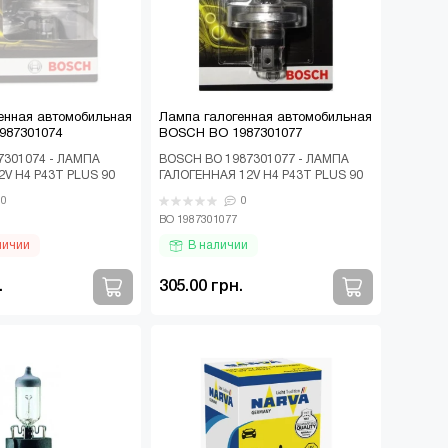
енная автомобильная
Лампа галогенная автомобильная
987301074
BOSCH BO 1987301077
7301074 - ЛАМПА
BOSСH BO 1987301077 - ЛАМПА
2V H4 P43T PLUS 90
ГАЛОГЕННАЯ 12V H4 P43T PLUS 90
БЛИСТЕР Лампа галогенная
0
0
автомобильная BO..
BO 1987301077
личии
В наличии
.
305.00 грн.