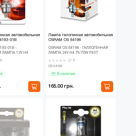
енная автомобильная
Лампа галогенная автомобильная
4193-01B
OSRAM OS 64196
193-01B -
OSRAM OS 64196 - ГАЛЛОГЕННАЯ
 ЛАМПА 12V H4
ЛАМПА 24V H4 75/70W P43T
ORIGINAL LINE,
ORIGINAL LINE, КАРТОН Галогенная
0
0
) Галогенная ав..
автомобильная..
OS 64196
ии
В наличии
.
165.00 грн.