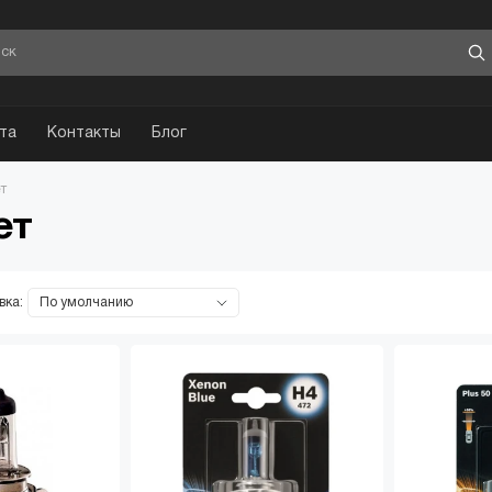
та
Контакты
Блог
т
ет
вка:
А
ПОПУЛЯРНЫЙ
АКТУАЛ
Пуско-зарядные
Автомобиль
устройства
рн.
от 3500 грн.
от 999 
Купить
Посмотре