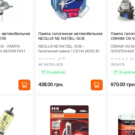
я автомобильная
Лампа галогенная автомобильная
Лампа галог
01B
NEOLUX NE N472EL-SCB
OSRAM OS 6
1B - ЛАМПА
NEOLUX NE N472EL-SCB –
OSRAM OS 64
4 60/55W P43T
Галогенная лампа 12 В H4 60/55 Вт
ГАЛОГЕННАЯ 
ЕР
P43T Extra Light +50% (2 шт.) DuoBox
1 ORIGINAL L
0
генная л..
Автомо..
галогенная ав
NE N472EL-SCB
OS 64176
В наличии
В налич
438.00 грн.
970.00 грн