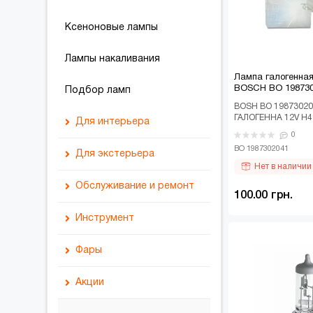
Зарядные и пуско-
Ксеноновые лампы
зарядные устройства
Лампы накаливания
Компрессоры
Лампа галогенна
автомобильные
BOSCH BO 19873
Подбор ламп
BOSH BO 19873020
Манометры
ГАЛОГЕННА 12V H4
Для интерьера
SB ВАЗ 2101, 2103,
0
КАРТОН..
Насосы
BO 1987302041
Пилососи
Для экстерьера
Нет в наличии
Топливные насосы
Вентиляторы
Багажники
Обслуживание и ремонт
100.00 грн.
Преобразователи
Элементы
Безопасность
Інше
Инструмент
напряжения
Предохранители
Емкости для жидкостей
Рідини
Отвертки
Фары
Пусковые кабели
Накидки с подогревом
Канистры металлические
Ремні та ролики
Воротки
Фара дневного света
Акции
Солнечные панели
Накладки на руль
Цепи противоскольжения
Тормозная система