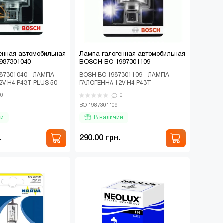
енная автомобильная
Лампа галогенная автомобильная
987301040
BOSCH BO 1987301109
87301040 - ЛАМПА
BOSH BO 1987301109 - ЛАМПА
2V H4 P43T PLUS 50
ГАЛОГЕННА 12V H4 P43T
огенная
GIGALIGHT PLUS 120 БЛІСТЕР
0
0
я лампа BOS..
Автомобильная галогенная..
BO 1987301109
ии
В наличии
.
290.00 грн.