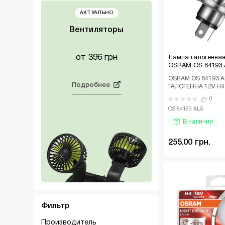
Торцевые головки
АКТУАЛЬНО
Трещотки
Вентиляторы
Шарнирно-губцевый
от 396 грн
Лампа галогенна
OSRAM OS 64193 
OSRAM OS 64193 A
Подробнее
ГАЛОГЕННА 12V H4
ALLSEASON SUPER
0
СВІТЛА НА ДОРО..
OS 64193 ALS
В наличии
255.00 грн.
Фильтр
Производитель