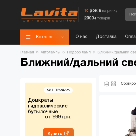
років
10
на ринку
2000+
товарів
О нас
Доставка
Опла
Каталог
Главная
Автолампы
Подбор ламп
Ближний/дальний све
Ближний/дальний св
Сортиро
ХИТ ПРОДАЖ
НОВИНК
Домкраты
Канистры
гидравлические
металлические
бутылочные
от 999 грн.
от 600 г
Купить
Заказать