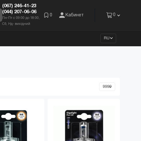
(067) 246-41-23
(044) 207-06-06
0
0
Кабинет
Пн-Пт с 09:00 до 18:00,
Сб, Нд- вихідний
RU
ЬНО
ВЫГОДНО
ные тенты
Пусковые кабели
грн.
от 200 грн.
ть
Приобрести