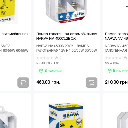
я автомобильная
Лампа галогенная автомобильная
Лампа галог
NARVA NV 48003.2BOX
NARVA NV 48
 ЛАМПА
NARVA NV 48003.2BOX - ЛАМПА
NARVA NV 48
4 60/55W 60/55W
ГАЛОГЕННАЯ 12V H4 60/55W 60/55W
ГАЛОГЕННАЯ 
R +90%
P43T RANGE POWER +90% (К-Т
P29T Галоген
0
втомо..
2ШТ) Галогенн..
лампа NARVA 
NV 48003.2BOX
NV 48004
В наличии
В налич
460.00 грн.
210.00 грн