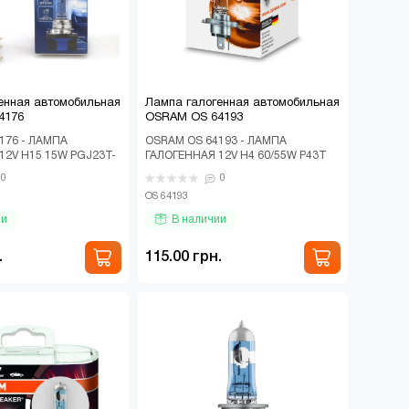
енная автомобильная
Лампа галогенная автомобильная
4176
OSRAM OS 64193
176 - ЛАМПА
OSRAM OS 64193 - ЛАМПА
12V H15 15W PGJ23T-
ГАЛОГЕННАЯ 12V H4 60/55W P43T
INE, КАРТОН Лампа
ORIGINAL LINE, КАРТОН Лампа
0
0
томо..
галогенная автомоби..
OS 64193
ии
В наличии
.
115.00 грн.