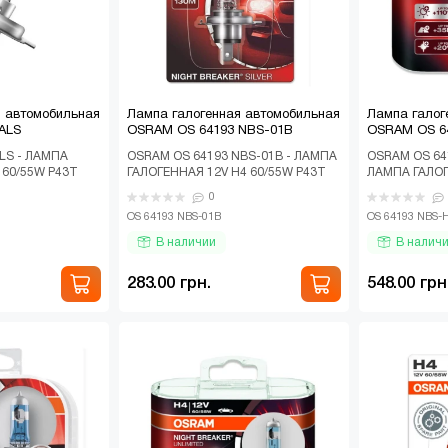
я автомобильная
Лампа галогенная автомобильная
Лампа галог
ALS
OSRAM OS 64193 NBS-01B
OSRAM OS 6
LS - ЛАМПА
OSRAM OS 64193 NBS-01B - ЛАМПА
OSRAM OS 64
 60/55W P43T
ГАЛОГЕННАЯ 12V H4 60/55W P43T
ЛАМПА ГАЛОГ
 НА 30% БІЛЬШЕ
NIGHT BREAKER SILVER НА 100%
P43T NIGHT 
0
БОЛЬШЕ СВЕ..
100% БОЛЬШЕ
OS 64193 NBS-01B
OS 64193 NBS-
В наличии
В налич
283.00 грн.
548.00 грн