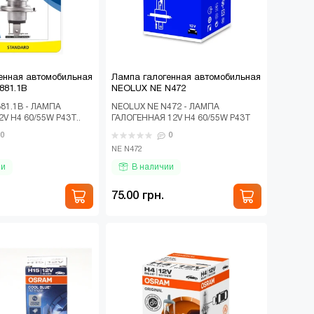
енная автомобильная
Лампа галогенная автомобильная
881.1B
NEOLUX NE N472
81.1B - ЛАМПА
NEOLUX NE N472 - ЛАМПА
V H4 60/55W P43T..
ГАЛОГЕННАЯ 12V H4 60/55W P43T
STANDARD Автомобильная
0
0
галогенная лампа NEOLUX ..
NE N472
ии
В наличии
75.00 грн.