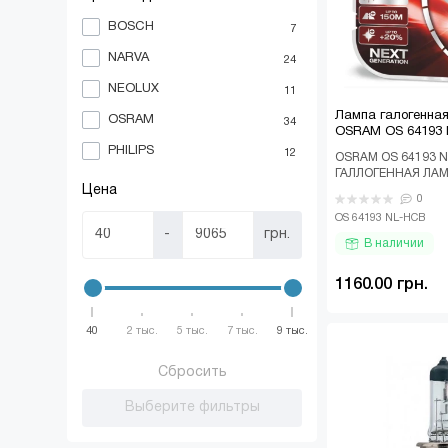
BOSCH
7
NARVA
24
NEOLUX
11
Лампа галогенна
OSRAM
34
OSRAM OS 64193
PHILIPS
12
OSRAM OS 64193 N
ГАЛЛОГЕННАЯ ЛАМ
Цена
60/55W P43T NIGH
0
LASER NEXT GENER
OS 64193 NL-HCB
-
грн.
В наличии
1160.00 грн.
40
2 тыс.
5 тыс.
7 тыс.
9 тыс.
Сбросить
Выберите фильтры