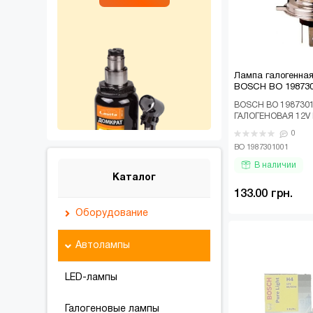
Лампа галогенна
BOSCH BO 19873
BOSCH BO 1987301
ГАЛОГЕНОВАЯ 12V 
PURE LIGHT ВАЗ 21
0
2108, 21..
BO 1987301001
В наличии
Каталог
133.00 грн.
Оборудование
Домкраты
Автолампы
Диагностическое
LED-лампы
оборудование
Галогеновые лампы