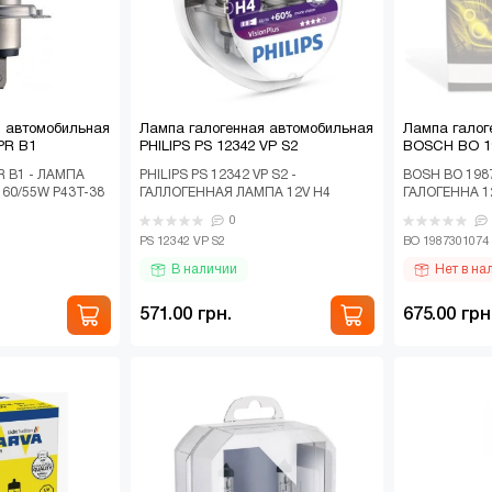
я автомобильная
Лампа галогенная автомобильная
Лампа галог
 PR B1
PHILIPS PS 12342 VP S2
BOSCH BO 1
PR B1 - ЛАМПА
PHILIPS PS 12342 VP S2 -
BOSH BO 198
 60/55W P43T-38
ГАЛЛОГЕННАЯ ЛАМПА 12V H4
ГАЛОГЕННА 1
ІЛЬШЕ СВІТЛА
60/55W P43T-38 VISIONPLUS, НА
(К-Т 2ШТ)..
0
50% БОЛЬШЕ СВЕТА (К-..
PS 12342 VP S2
BO 1987301074
В наличии
Нет в на
571.00 грн.
675.00 грн