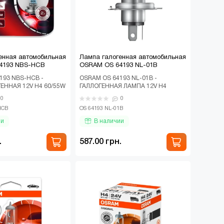
енная автомобильная
Лампа галогенная автомобильная
4193 NBS-HCB
OSRAM OS 64193 NL-01B
193 NBS-HCB -
OSRAM OS 64193 NL-01B -
ЕННАЯ 12V H4 60/55W
ГАЛЛОГЕННАЯ ЛАМПА 12V H4
BREAKER SILVER НА
60/55W P43T NIGHT BREAKER
0
0
 СВЕ..
LASER NEXT GENERATION НА ..
HCB
OS 64193 NL-01B
ии
В наличии
.
587.00 грн.