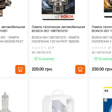
я автомобильная
Лампа галогенная автомобильная
Лампа галог
01001
BOSCH BO 1987301010
BOSCH BO 1
001 - ЛАМПА
BOSСH BO 1987301010 - ЛАМПА
BOSСH BO 19
H4 60/55W P43T
ГАЛОГЕННА 12V H4 P43T XENON
ГАЛОГЕННА 1
01, 2103, 2107,
BLUE БЛИСТЕР Галогенная
БЛИСТЕР Гал
0
автомобильная лампа ..
автомобильна
BO 1987301010
BO 1987301040
В наличии
В налич
220.00 грн.
230.00 грн