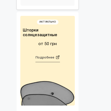
Фара дневного света
Поврежденная упаковка
штатная
Фара противотуманная
АКТУАЛЬНО
Фара противотуманная
Шторки
солнцезащитные
штатная
от 50 грн
Подробнее