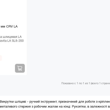
0 мм CRV LA
ка шлицевая LA
avita LA SL8-200
 ручной слес..
Показано с 1 по 1 из 1 (всего 1 стран
Викрутки шліцеві - ручний інструмент, призначений для роботи з кріпле
металевого стержня з робочим жалом на кінці. Рукоятки, в залежності 