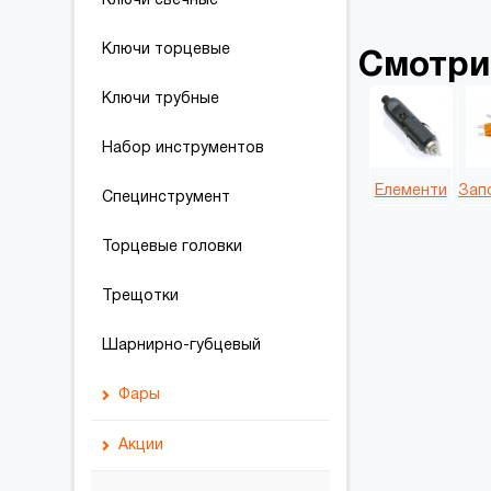
Ключи свечные
Шланги топливные
Чехлы для шин и колес
Ключи торцевые
Смотри
Шторки
Щетки, Скребки
Ключи трубные
Набор инструментов
Елементи
Зап
Специнструмент
Торцевые головки
Трещотки
Шарнирно-губцевый
Фары
Фара дневного света
Акции