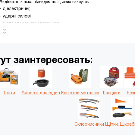
Виділяють кілька підвидом шліцьових викруток:
- діелектричні;
- ударні силові;
- з двостороннім стержнем;
- з насічками на жалі;
- з алмазним або твердосплавним покриттям жала;
- намагнічені.
ут заинтересовать:
Тенти
Ємності для рідин
Каністри металеві
Ланцюги
Без
Склоочисники
Щітки, Шкреб