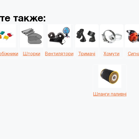
те также:
обіжники
Шторки
Вентилятори
Тримачі
Хомути
Сигн
Шланги паливні