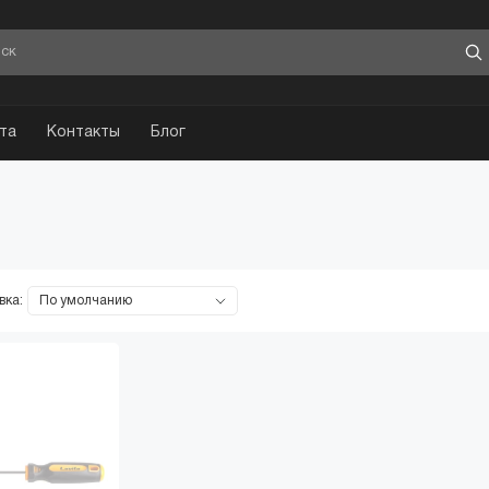
та
Контакты
Блог
вка:
А
ПОПУЛЯРНЫЙ
АКТУАЛ
Пуско-зарядные
Автомобиль
устройства
рн.
от 3500 грн.
от 999 
Купить
Посмотре