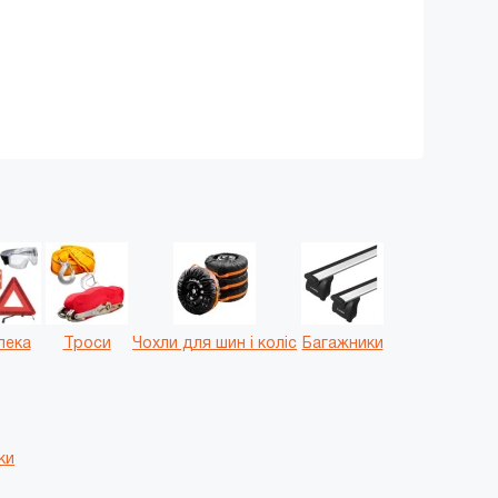
пека
Троси
Чохли для шин і коліс
Багажники
ки