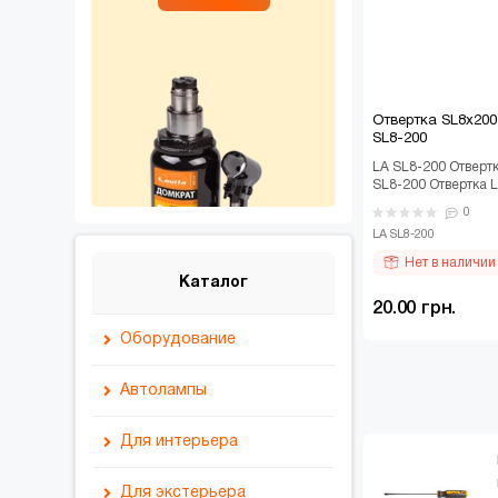
Отвертка SL8x20
SL8-200
LA SL8-200 Отверт
SL8-200 Отвертка L
представляет собой
0
LA SL8-200
Нет в наличии
Каталог
20.00 грн.
Оборудование
Домкраты
Автолампы
Диагностическое
LED-лампы
Для интерьера
оборудование
Галогеновые лампы
Пилососи
Для экстерьера