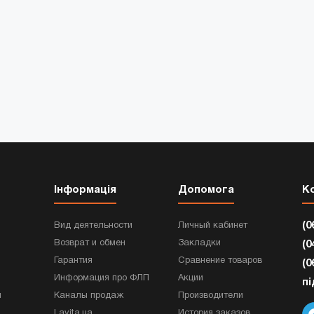
Інформація
Допомога
К
(0
Вид деятельности
Личный кабинет
Возврат и обмен
Закладки
(0
Гарантия
Сравнение товаров
(0
Информация про ФЛП
Акции
п
и
Каналы продаж
Производители
Lavita.ua
История заказов