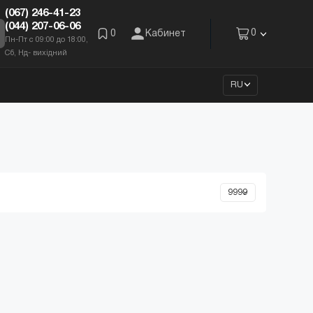
(067) 246-41-23
(044) 207-06-06
0
0
Кабинет
Пн-Пт с 09:00 до 18:00,
Сб, Нд- вихідний
RU
ЬНО
ВЫГОДНО
ные тенты
Пусковые кабели
грн.
от 200 грн.
ть
Приобрести