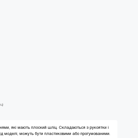
иц)
ннями, які мають плоский шліц. Складаються з рукоятки і
від моделі, можуть бути пластиковими або прогумованими.