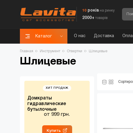
років
10
на ринку
2000+
товарів
О нас
Доставка
Опла
Каталог
Главная
Инструмент
Отвертки
Шлицевые
Шлицевые
Сортиро
ХИТ ПРОДАЖ
НОВИНК
Домкраты
Канистры
гидравлические
металлические
бутылочные
от 999 грн.
от 600 г
Купить
Заказать