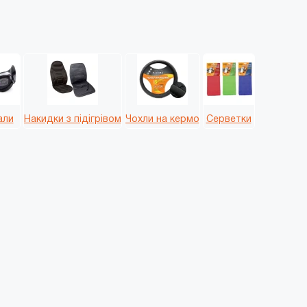
али
Накидки з підігрівом
Чохли на кермо
Серветки