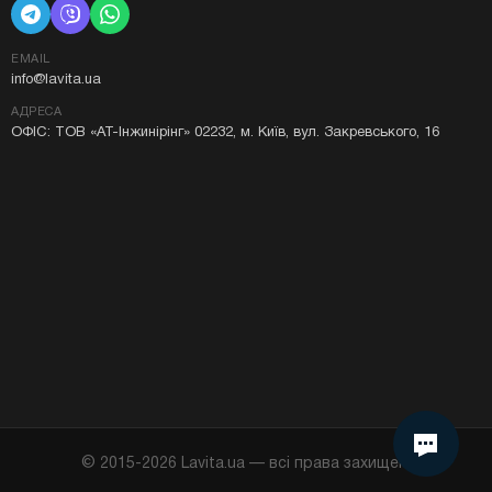
EMAIL
info@lavita.ua
АДРЕСА
ОФІС: ТОВ «АТ-Інжинірінг» 02232, м. Київ, вул. Закревського, 16
Я даю згоду на використання Cookie у моєму
браузері.
© 2015-
2026
Lavita.ua — всі права захищені