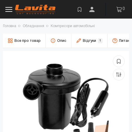
0
Головна
Обладнання
Компресори автомобільні
Все про товар
Опис
Відгуки
1
Питанн