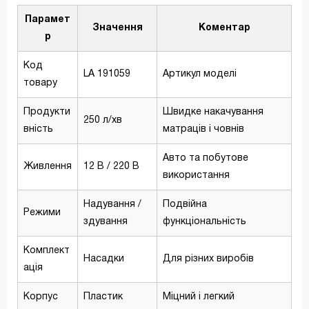
Парамет
Значення
Коментар
р
Код
LA 191059
Артикул моделі
товару
Продукти
Швидке накачування
250 л/хв
вність
матраців і човнів
Авто та побутове
Живлення
12 В / 220 В
використання
Надування /
Подвійна
Режими
здування
функціональність
Комплект
Насадки
Для різних виробів
ація
Корпус
Пластик
Міцний і легкий