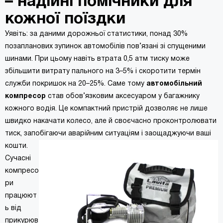
– надійні помічники для
призначений для накачування надувних
кожної поїздки
матраців, кругів для плавання, тощо.
Купити компресор автомобільний LAVITA - це
Уявіть: за даними дорожньої статистики, понад 30%
означає доглядати за шинами вашого
позапланових зупинок автомобілів пов’язані зі спущеними
автомобіля, що є невід'ємною частиною
безпеки на дорозі. Регулярна перевірка шин на
шинами. При цьому навіть втрата 0,5 атм тиску може
наявність пошкоджень і зносу протектора
збільшити витрату пального на 3–5% і скоротити термін
повинна стати частиною вашого контрольного
служби покришок на 20–25%. Саме тому
автомобільний
списку обслуговування автомобіля своїми
компресор
став обов’язковим аксесуаром у багажнику
руками.
кожного водія. Це компактний пристрій дозволяє не лише
швидко накачати колесо, але й своєчасно проконтролювати
тиск, запобігаючи аварійним ситуаціям і заощаджуючи ваші
кошти.
Сучасні
компресо
ри
працюют
ь від
прикурюв