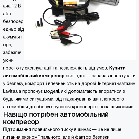
ача 12 В
або
безпосер
едньо від
акумулят
ора,
забезпеч
уючи
простоту експлуатації та незалежність від умов.
Купити
автомобільний компресор
сьогодні — означає інвестувати
у безпеку, комфорт і впевненість на дорозі. Інтернет-магазин
Lavita.ua пропонує моделі, які допомагають впоратися з
будь-якими ситуаціями: від підкачування шин легкового
автомобіля до обслуговування кросоверів і позашляховиків.
Навіщо потрібен автомобільний
компресор
Підтримання правильного тиску в шинах — це не лише
питання економії пального, але й фактор безпеки.