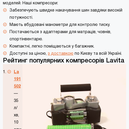
моделей. Наші компресори:
Забезпечують швидке накачування шин завдяки високій
потужності.
Мають вбудовані манометри для контролю тиску.
Постачаються з адаптерами для матраців, човнів,
спортінвентарю.
Компактні, легко поміщаються у багажник.
Доступні за ціною,
з доставкою
по Києву та всій Україні.
Рейтинг популярних компресорів Lavita
La
191
502
—
35
л/
хв,
10