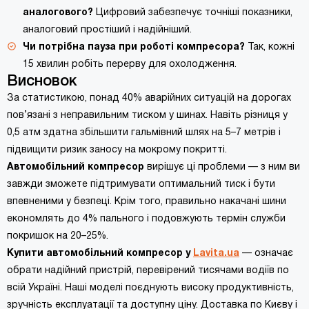
аналогового?
Цифровий забезпечує точніші показники,
аналоговий простіший і надійніший.
Чи потрібна пауза при роботі компресора?
Так, кожні
15 хвилин робіть перерву для охолодження.
Висновок
За статистикою, понад 40% аварійних ситуацій на дорогах
пов’язані з неправильним тиском у шинах. Навіть різниця у
0,5 атм здатна збільшити гальмівний шлях на 5–7 метрів і
підвищити ризик заносу на мокрому покритті.
Автомобільний компресор
вирішує ці проблеми — з ним ви
завжди зможете підтримувати оптимальний тиск і бути
впевненими у безпеці. Крім того, правильно накачані шини
економлять до 4% пального і подовжують термін служби
покришок на 20–25%.
Купити автомобільний компресор у
Lavita.ua
— означає
обрати надійний пристрій, перевірений тисячами водіїв по
всій Україні. Наші моделі поєднують високу продуктивність,
зручність експлуатації та доступну ціну. Доставка по Києву і