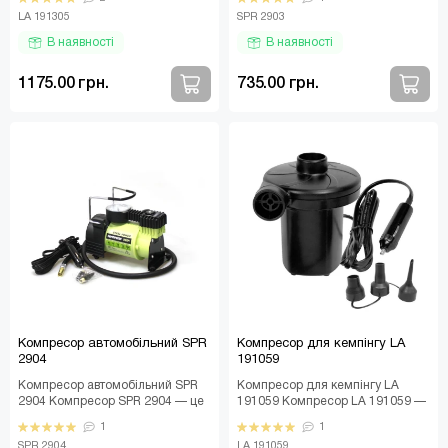
надійний 12-вольтови..
автовласника,..
LA 191305
SPR 2903
В наявності
В наявності
1175.00 грн.
735.00 грн.
Компресор автомобільний SPR
Компресор для кемпінгу LA
2904
191059
Компресор автомобільний SPR
Компресор для кемпінгу LA
2904 Компресор SPR 2904 — це
191059 Компресор LA 191059 —
сучасний автомобільний
це компактний і зручний
1
1
аксесуар, який поєдн..
пристрій, призначений..
SPR 2904
LA 191059