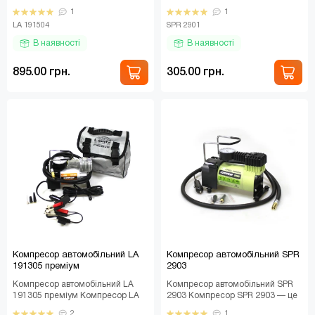
Автомобільний компресор LA
практичне рішення для
1
1
191504 з ліхтарем — це уніве..
подорожей, відпочинку ..
LA 191504
SPR 2901
В наявності
В наявності
895.00 грн.
305.00 грн.
Компресор автомобільний LA
Компресор автомобільний SPR
191305 преміум
2903
Компресор автомобільний LA
Компресор автомобільний SPR
191305 преміум Компресор LA
2903 Компресор SPR 2903 — це
191305 — це компактний і
надійний помічник для кожного
2
1