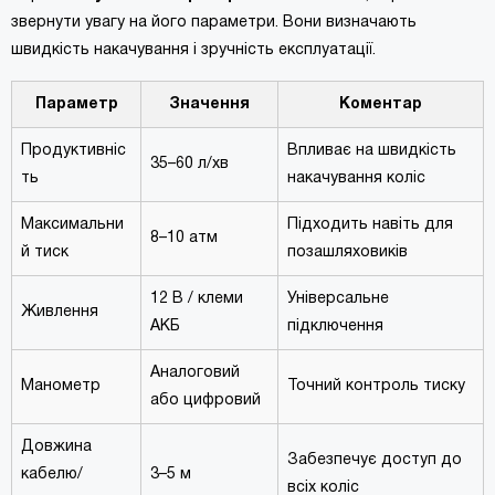
звернути увагу на його параметри. Вони визначають
швидкість накачування і зручність експлуатації.
Параметр
Значення
Коментар
Продуктивніс
Впливає на швидкість
35–60 л/хв
ть
накачування коліс
Максимальни
Підходить навіть для
8–10 атм
й тиск
позашляховиків
12 В / клеми
Універсальне
Живлення
АКБ
підключення
Аналоговий
Манометр
Точний контроль тиску
або цифровий
Довжина
Забезпечує доступ до
кабелю/
3–5 м
всіх коліс