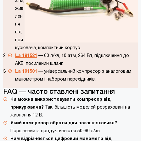
атм,
жив
лен
ня
від
при
курювача, компактний корпус.
La 191521
— 60 л/хв, 10 атм, 264 Вт, підключення до
АКБ, посилений шланг.
La 191501
— універсальний компресор з аналоговим
манометром і набором перехідників.
FAQ — часто ставлені запитання
Чи можна використовувати компресор від
прикурювача?
Так, більшість моделей розраховані на
живлення 12 В.
Який компресор обрати для позашляховика?
Поршневий із продуктивністю 50–60 л/хв.
Чим відрізняється цифровий манометр від