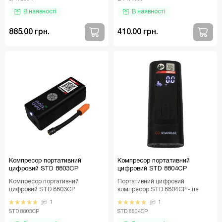
В наявності
В наявності
885.00 грн.
410.00 грн.
Компресор портативний
Компресор портативний
цифровий STD 8803CP
цифровий STD 8804CP
Компресор портативний
Портативний цифровий
цифровий STD 8803CP
компресор STD 8804CP - це
Портативний компресор STD
бездротовий пристрій
1
1
8803CP — це сучасний пристрій
обладнаний літій-іонним
STD 8803CP
STD 8804CP
із..
акумулят..