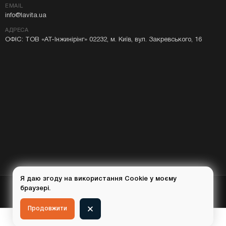
EMAIL
info@lavita.ua
АДРЕСА
ОФІС: ТОВ «АТ-Інжинірінг» 02232, м. Київ, вул. Закревського, 16
Я даю згоду на використання Cookie у моєму
браузері.
© 2015-
2026
Lavita.ua — всі права захищені
Продовжити
0
0
0