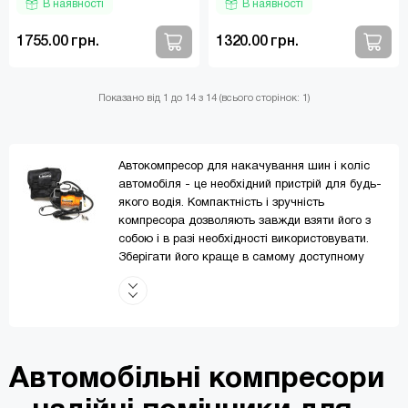
В наявності
В наявності
1755.00 грн.
1320.00 грн.
Показано від 1 до 14 з 14 (всього сторінок: 1)
Автокомпресор для накачування шин і коліс
автомобіля - це необхідний пристрій для будь-
якого водія. Компактність і зручність
компресора дозволяють завжди взяти його з
собою і в разі необхідності використовувати.
Зберігати його краще в самому доступному
місці автомобіля, тому що непередбачені
ситуації можуть виникнути в будь-який момент.
У комплектацію входить набір насадок для
накачування гумових матраців, човнів,
велосипедних шин, м'ячів і інших виробів, а
також зручна сумка для зберігання і
Автомобільні компресори
транспортування. Крім цього, в асортименті є
також компресор для кемпінгу, який