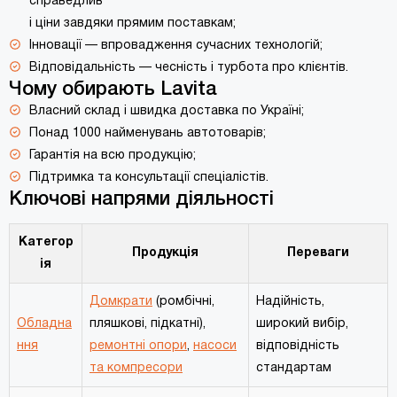
справедлив
і ціни завдяки прямим поставкам;
Інновації — впровадження сучасних технологій;
Відповідальність — чесність і турбота про клієнтів.
Чому обирають Lavita
Власний склад і швидка доставка по Україні;
Понад 1000 найменувань автотоварів;
Гарантія на всю продукцію;
Підтримка та консультації спеціалістів.
Ключові напрями діяльності
Категор
Продукція
Переваги
ія
Домкрати
(ромбічні,
Надійність,
Обладна
пляшкові, підкатні),
широкий вибір,
ння
ремонтні опори
,
насоси
відповідність
та компресори
стандартам