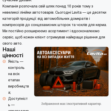
сучасний дизайн.
Компанія розпочала свій шлях понад 10 років тому з
невеликої лінійки автотоварів. Сьогодні Lavita — це десятки
категорій продукції: від автомобільних домкратів і
компресорів до сонцезахисних шторок та чохлів для керма.
Ми постійно розширюємо асортимент і вдосконалюємо
сервіс, щоб кожен клієнт отримував найкраще рішення для
свого авто.
Наші
цінності
Якість —
контроль
на всіх
етапах
виробництв
а;
Доступніст
Зображення має ілюстративний характер.
ь —