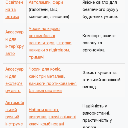
Освітлен
Автолампи
,
фари
Якісне світло для
ня та
(галогенні, LED,
безпечного руху у
оптика
ксенонові, лінзовані)
будь-яких умовах
Чохли на кермо
,
Аксесуар
автомобільні
Комфорт, захист
и для
вентилятори
,
шторки
,
салону та
інтер’єру
накидки з підігрівом
,
ергономіка
авто
тримачі
Аксесуар
Чохли для коліс
,
Захист кузова та
и для
каністри металеві
,
стильний зовнішній
екстер’є
ланцюги протиковзання
,
вигляд
ру авто
багажні системи
Автомобі
Надійність у
льний
Набори ключів
,
використанні,
ручний
викрутки
,
ключі свічкові
,
практичність у
інструме
ключі комбіновані
дорозі