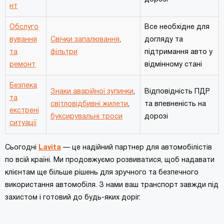
нт
Обслуго
Все необхідне для
вування
Свічки запалювання
,
догляду та
та
фільтри
підтримання авто у
ремонт
відмінному стані
Безпека
Знаки аварійної зупинки
,
Відповідність ПДР
та
світловідбивні жилети
,
та впевненість на
екстрені
буксирувальні троси
дорозі
ситуації
Сьогодні
Lavita
— це надійний партнер для автомобілістів
по всій країні. Ми продовжуємо розвиватися, щоб надавати
клієнтам ще більше рішень для зручного та безпечного
використання автомобіля. З нами ваш транспорт завжди під
захистом і готовий до будь-яких доріг.