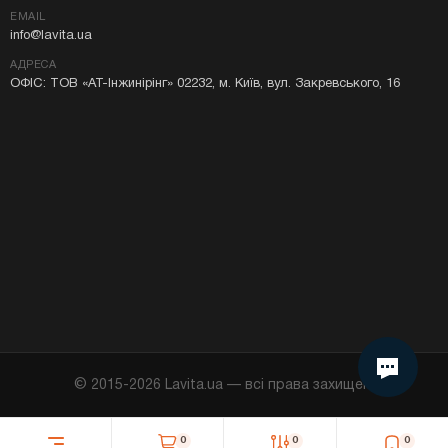
EMAIL
info@lavita.ua
АДРЕСА
ОФІС: ТОВ «АТ-Інжинірінг» 02232, м. Київ, вул. Закревського, 16
Я даю згоду на використання Cookie у моєму
© 2015-
2026
Lavita.ua — всі права захищені
браузері.
Продовжити
0
0
0