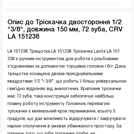
Опис до Тріскачка двостороння 1/2
"3/8", довжина 150 мм, 72 зуба, CRV
LA 151238
LA 151238 Трещотка LA 151238 Тріскачка Lavita LA 151
238 є ручним інструментом для роботи з різьбовими
з'єднаннями за допомогою торцевих головок і біт. Дана
трещотка оснащена двома приєднувальними
квадратами 1/2 "і 3/8", що робить її більш універсальною
і вигідно відрізняє від аналогічних. Храповик тріскачки
має 72 зуба, така конструкція забезпечує найбільш
плавну роботу інструменту. Головною перевагою
тріскачки є мінімальний крок перемикання, всього 5
градусів, що дає можливість відкручувати / закручувати
нарізні сполучення в умовах обмеженого простору. За
рахунок того, що зуби тріскачки дрібні, не