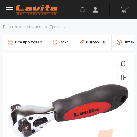
0
Головна
Інструмент
Трещітки
Все про товар
Опис
Відгуки
0
Питанн