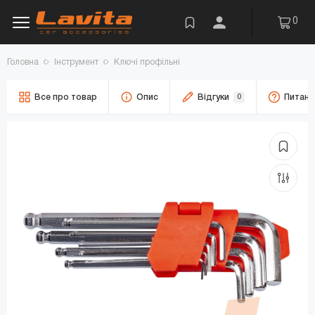
0
Головна
Інструмент
Ключі профільні
Все про товар
Опис
Відгуки
0
Питанн