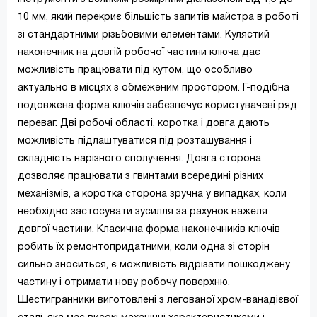
10 мм, який перекриє більшість запитів майстра в роботі
зі стандартними різьбовими елементами. Кулястий
наконечник на довгій робочої частини ключа дає
можливість працювати під кутом, що особливо
актуально в місцях з обмеженим простором. Г-подібна
подовжена форма ключів забезпечує користувачеві ряд
переваг. Дві робочі області, коротка і довга дають
можливість підлаштуватися під розташування і
складність нарізного сполучення. Довга сторона
дозволяє працювати з гвинтами всередині різних
механізмів, а коротка сторона зручна у випадках, коли
необхідно застосувати зусилля за рахунок важеля
довгої частини. Класична форма наконечників ключів
робить їх ремонтопридатними, коли одна зі сторін
сильно зноситься, є можливість відрізати пошкоджену
частину і отримати нову робочу поверхню.
Шестигранники виготовлені з легованої хром-ванадієвої