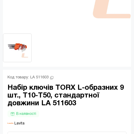
Код товару: 
LA 511603
Набір ключів TORX L-образних 9
шт., T10-T50, стандартної
довжини LA 511603
В наявності
 Lavita