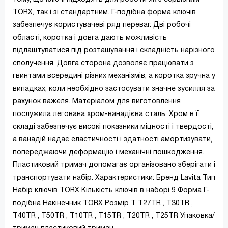
TORX, так і зі стандартним. Г-подібна форма ключів
забезпечує користувачеві ряд переваг. Дві робочі
області, коротка і довга дають можливість
підлаштуватися під розташування і складність нарізного
сполучення. Довга сторона дозволяє працювати з
гвинтами всередині різних механізмів, а коротка зручна у
випадках, коли необхідно застосувати значне зусилля за
рахунок важеля. Матеріалом для виготовлення
послужила легована хром-ванадієва сталь. Хром в її
складі забезпечує високі показники міцності і твердості,
а ванадій надає еластичності і здатності амортизувати,
попереджаючи деформацію і механічні пошкодження.
Пластиковий тримач допомагає організовано зберігати і
транспортувати набір. Характеристики: Бренд Lavita Тип
Набір ключів TORX Кількість ключів в наборі 9 Форма Г-
подібна Накінечник TORX Розмір Т T27TR , T30TR ,
T40TR , T50TR , T10TR , T15TR , T20TR , T25TR Упаковка/