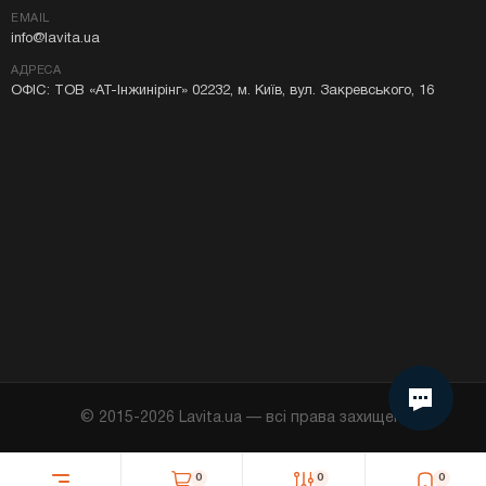
EMAIL
info@lavita.ua
АДРЕСА
ОФІС: ТОВ «АТ-Інжинірінг» 02232, м. Київ, вул. Закревського, 16
Я даю згоду на використання Cookie у моєму
браузері.
© 2015-
2026
Lavita.ua — всі права захищені
Продовжити
0
0
0