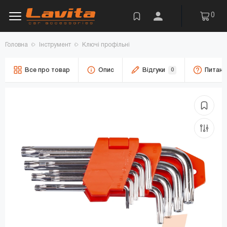
0
Головна
Інструмент
Ключі профільні
Все про товар
Опис
Відгуки
0
Питанн