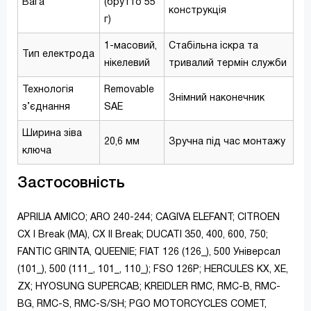
Вага
(брутто 55
конструкція
г)
1-масовий,
Стабільна іскра та
Тип електрода
нікелевий
тривалий термін служби
Технологія
Removable
Знімний наконечник
з’єднання
SAE
Ширина зіва
20,6 мм
Зручна під час монтажу
ключа
Застосовність
APRILIA AMICO; ARO 240-244; CAGIVA ELEFANT; CITROEN
CX I Break (MA), CX II Break; DUCATI 350, 400, 600, 750;
FANTIC GRINTA, QUEENIE; FIAT 126 (126_), 500 Універсал
(101_), 500 (111_, 101_, 110_); FSO 126P; HERCULES KX, XE,
ZX; HYOSUNG SUPERCAB; KREIDLER RMC, RMC-B, RMC-
BG, RMC-S, RMC-S/SH; PGO MOTORCYCLES COMET,