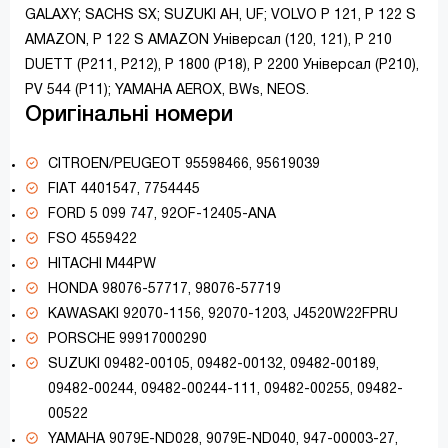
GALAXY; SACHS SX; SUZUKI AH, UF; VOLVO P 121, P 122 S
AMAZON, P 122 S AMAZON Універсал (120, 121), P 210
DUETT (P211, P212), P 1800 (P18), P 2200 Універсал (P210),
PV 544 (P11); YAMAHA AEROX, BWs, NEOS.
Оригінальні номери
CITROEN/PEUGEOT 95598466, 95619039
FIAT 4401547, 7754445
FORD 5 099 747, 92OF-12405-ANA
FSO 4559422
HITACHI M44PW
HONDA 98076-57717, 98076-57719
KAWASAKI 92070-1156, 92070-1203, J4520W22FPRU
PORSCHE 99917000290
SUZUKI 09482-00105, 09482-00132, 09482-00189,
09482-00244, 09482-00244-111, 09482-00255, 09482-
00522
YAMAHA 9079E-ND028, 9079E-ND040, 947-00003-27,