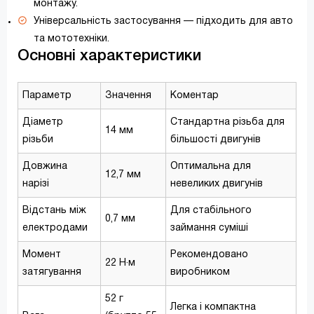
монтажу.
Універсальність застосування — підходить для авто
та мототехніки.
Основні характеристики
Параметр
Значення
Коментар
Діаметр
Стандартна різьба для
14 мм
різьби
більшості двигунів
Довжина
Оптимальна для
12,7 мм
нарізі
невеликих двигунів
Відстань між
Для стабільного
0,7 мм
електродами
займання суміші
Момент
Рекомендовано
22 Н·м
затягування
виробником
52 г
Легка і компактна