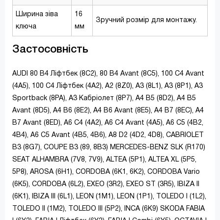
Ширина зіва
16
Зручний розмір для монтажу.
ключа
мм
Застосовність
AUDI 80 B4 Ліфтбек (8C2), 80 B4 Avant (8C5), 100 C4 Avant
(4A5), 100 C4 Ліфтбек (4A2), A2 (8Z0), A3 (8L1), A3 (8P1), A3
Sportback (8PA), A3 Кабріолет (8P7), A4 B5 (8D2), A4 B5
Avant (8D5), A4 B6 (8E2), A4 B6 Avant (8E5), A4 B7 (8EC), A4
B7 Avant (8ED), A6 C4 (4A2), A6 C4 Avant (4A5), A6 C5 (4B2,
4B4), A6 C5 Avant (4B5, 4B6), A8 D2 (4D2, 4D8), CABRIOLET
B3 (8G7), COUPE B3 (89, 8B3) MERCEDES-BENZ SLK (R170)
SEAT ALHAMBRA (7V8, 7V9), ALTEA (5P1), ALTEA XL (5P5,
5P8), AROSA (6H1), CORDOBA (6K1, 6K2), CORDOBA Vario
(6K5), CORDOBA (6L2), EXEO (3R2), EXEO ST (3R5), IBIZA II
(6K1), IBIZA III (6L1), LEON (1M1), LEON (1P1), TOLEDO I (1L2),
TOLEDO II (1M2), TOLEDO III (5P2), INCA (6K9) SKODA FABIA