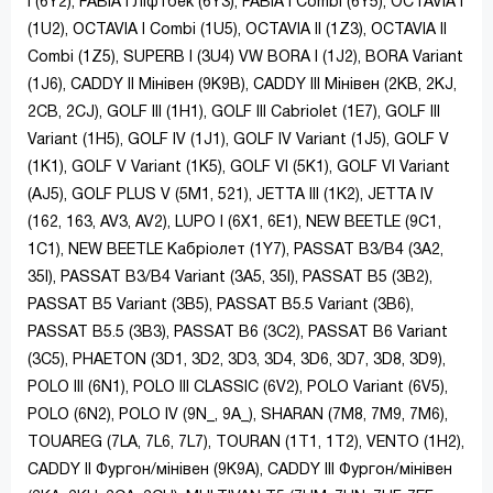
I (6Y2), FABIA I Ліфтбек (6Y3), FABIA I Combi (6Y5), OCTAVIA I
(1U2), OCTAVIA I Combi (1U5), OCTAVIA II (1Z3), OCTAVIA II
Combi (1Z5), SUPERB I (3U4) VW BORA I (1J2), BORA Variant
(1J6), CADDY II Мінівен (9K9B), CADDY III Мінівен (2KB, 2KJ,
2CB, 2CJ), GOLF III (1H1), GOLF III Cabriolet (1E7), GOLF III
Variant (1H5), GOLF IV (1J1), GOLF IV Variant (1J5), GOLF V
(1K1), GOLF V Variant (1K5), GOLF VI (5K1), GOLF VI Variant
(AJ5), GOLF PLUS V (5M1, 521), JETTA III (1K2), JETTA IV
(162, 163, AV3, AV2), LUPO I (6X1, 6E1), NEW BEETLE (9C1,
1C1), NEW BEETLE Кабріолет (1Y7), PASSAT B3/B4 (3A2,
35I), PASSAT B3/B4 Variant (3A5, 35I), PASSAT B5 (3B2),
PASSAT B5 Variant (3B5), PASSAT B5.5 Variant (3B6),
PASSAT B5.5 (3B3), PASSAT B6 (3C2), PASSAT B6 Variant
(3C5), PHAETON (3D1, 3D2, 3D3, 3D4, 3D6, 3D7, 3D8, 3D9),
POLO III (6N1), POLO III CLASSIC (6V2), POLO Variant (6V5),
POLO (6N2), POLO IV (9N_, 9A_), SHARAN (7M8, 7M9, 7M6),
TOUAREG (7LA, 7L6, 7L7), TOURAN (1T1, 1T2), VENTO (1H2),
CADDY II Фургон/мінівен (9K9A), CADDY III Фургон/мінівен