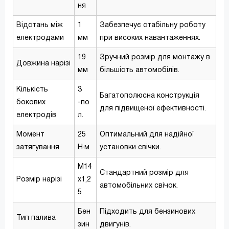
ня
Відстань між
1
Забезпечує стабільну роботу
електродами
мм
при високих навантаженнях.
19
Зручний розмір для монтажу в
Довжина нарізі
мм
більшість автомобілів.
Кількість
3
Багатополюсна конструкція
бокових
-по
для підвищеної ефективності.
електродів
л.
Момент
25
Оптимальний для надійної
затягування
Н·м
установки свічки.
M14
Стандартний розмір для
Розмір нарізі
x1,2
автомобільних свічок.
5
Бен
Підходить для бензинових
Тип палива
зин
двигунів.