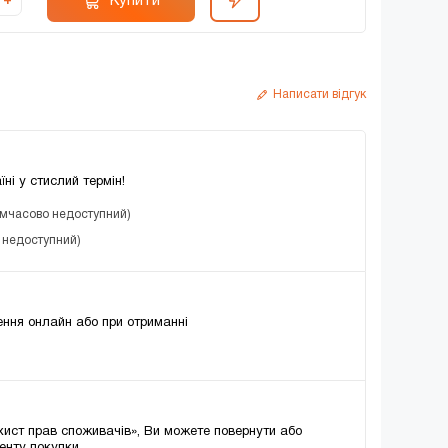
Купити
+
Написати відгук
їні у стислий термін!
имчасово недоступний)
о недоступний)
ння онлайн або при отриманні
хист прав споживачів», Ви можете повернути або