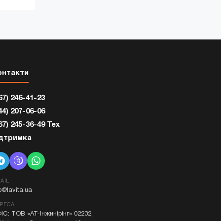
онтакти
67) 246-41-23
44) 207-06-06
67) 245-36-49 Тех
ідтримка
AIL
fo@lavita.ua
РЕСА
ІС: ТОВ «АТ-Інжинірінг» 02232,