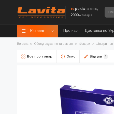
років
10
на ринку
2000+
товарів
Про нас
Доставка по Укр
Каталог
Головна
Обслуговування та ремонт
Фільтри
Фільтри пові
Все про товар
Опис
Відгуки
0