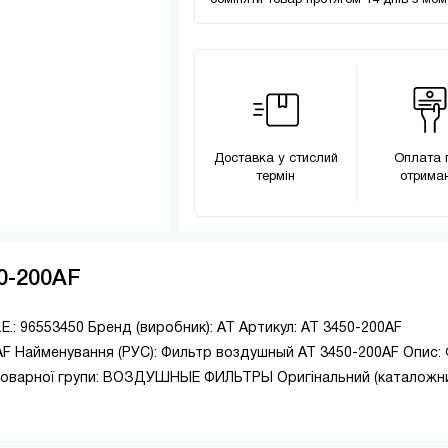
обміняти товар протягом 14 днів з мо
Доставка у стислий
Оплата 
термін
отриман
50-200AF
.: 96553450 Бренд (виробник): АТ Артикул: AT 3450-200AF
0AF Найменування (РУС): Фильтр воздушный АТ 3450-200AF Опис
варної групи: ВОЗДУШНЫЕ ФИЛЬТРЫ Оригінальний (каталожни