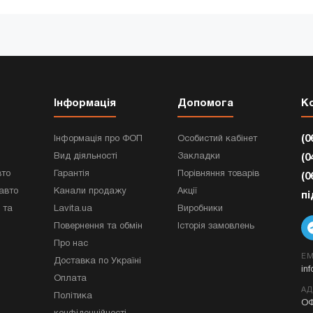
Інформація
Допомога
К
(0
Інформація про ФОП
Особистий кабінет
Вид діяльності
Закладки
(0
вто
Гарантія
Порівняння товарів
(0
авто
Канали продажу
Акції
п
 та
Lavita.ua
Виробники
Повернення та обмін
Історія замовлень
Про нас
EM
Доставка по Україні
in
Оплата
АД
Політика
ОФ