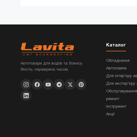
Каталог
Обладнання
Автотовари для водіїв та бізнесу.
Автолампи
Якість, перевірена часом.
Для інтер'єру а
Для екстер'єру 
Обслуговування
ремонт
Інструмент
Акції