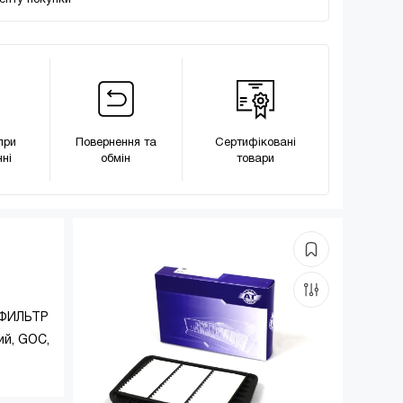
менту покупки
при
Повернення та
Сертифіковані
ні
обмін
товари
: ФИЛЬТР
й, GOC,