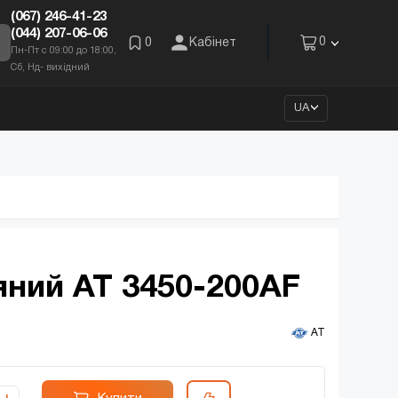
(067) 246-41-23
(044) 207-06-06
0
0
Кабінет
Пн-Пт с 09:00 до 18:00,
Сб, Нд- вихідний
UA
яний AT 3450-200AF
 AT