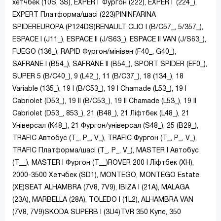
хетчбек (10S, 3S), EXPERT Фургон (222), EXPERT (224_),
EXPERT Платформа/шасі (223)PININFARINA
SPIDEREUROPA (P124DS)RENAULT CLIO I (B/C57_, 5/357_),
ESPACE I (J11_), ESPACE II (J/S63_), ESPACE II VAN (J/S63_),
FUEGO (136_), RAPID Фургон/мінівен (F40_, G40_),
SAFRANE I (B54_), SAFRANE II (B54_), SPORT SPIDER (EF0_),
SUPER 5 (B/C40_), 9 (L42_), 11 (B/C37_), 18 (134_), 18
Variable (135_), 19 I (B/C53_), 19 I Chamade (L53_), 19 I
Cabriolet (D53_), 19 II (B/C53_), 19 II Chamade (L53_), 19 II
Cabriolet (D53_, 853_), 21 (B48_), 21 Ліфтбек (L48_), 21
Універсал (K48_), 21 Фургон/універсал (S48_), 25 (B29_),
TRAFIC Автобус (T_, P_, V_), TRAFIC Фургон (T_, P_, V_),
TRAFIC Платформа/шасі (T_, P_, V_), MASTER I Автобус
(T__), MASTER I Фургон (T__)ROVER 200 I Ліфтбек (XH),
2000-3500 Хетчбек (SD1), MONTEGO, MONTEGO Estate
(XE)SEAT ALHAMBRA (7V8, 7V9), IBIZA I (21A), MALAGA
(23A), MARBELLA (28A), TOLEDO I (1L2), ALHAMBRA VAN
(7V8, 7V9)SKODA SUPERB I (3U4)TVR 350 Купе, 350