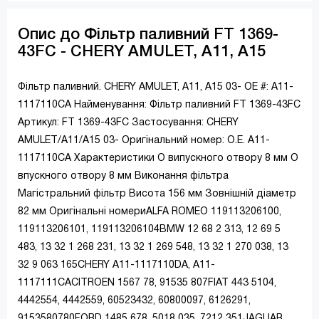
Опис до Фільтр паливний FT 1369-
43FC - CHERY AMULET, A11, A15
Фільтр паливний. CHERY AMULET, A11, A15 03- OE #: A11-
1117110CA Найменування: Фільтр паливний FT 1369-43FC
Артикул: FT 1369-43FC Застосування: CHERY
AMULET/A11/A15 03- Оригінальний номер: O.E. A11-
1117110CA Характеристики O випускного отвору 8 мм O
впускного отвору 8 мм Виконання фільтра
Магістральний фільтр Висота 156 мм Зовнішній діаметр
82 мм Оригінальні номериALFA ROMEO 119113206100,
119113206101, 119113206104BMW 12 68 2 313, 12 69 5
483, 13 32 1 268 231, 13 32 1 269 548, 13 32 1 270 038, 13
32 9 063 165CHERY A11-1117110DA, A11-
1117111CACITROEN 1567 78, 91535 807FIAT 443 5104,
4442554, 4442559, 60523432, 60800097, 6126291,
9153580780FORD 1485 678, 5018 035, 7212 351JAGUAR