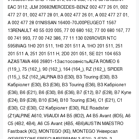
EAC 3112, JLM 20682MERCEDES-BENZ 002 477 26 01, 002
477 27 01, 002 477 28 01, A 002 477 26 01, A 002 477 27 01,
A 002 477 28 01NISSAN 16400-70J00PEUGEOT 1567
13RENAULT 40 55 020 005, 77 00 680 162, 77 00 680 167, 77
00 741 993, 77 00 742 386, 77 11 130 026ROVER NTC
5958VAG 1H0 201 511, 1H0 201 511 A, 1HO 201 511, 251
201 511 A, 251 201 511 H, 2D0 201 051, SE 021 104 653
AZASTAVA 466 26801-1ЗастосовністьALFA ROMEO 6
(119_), 75 (162_), 90 (162_), 164 (164_), RZ (162_), SPIDER
(115_), SZ (162_)ALPINA B3 (E30), B3 Touring (E30), B3
Кабріолет (E30), B3 (E36), B3 Touring (E36), B3 Кабріолет
(E36), B6 (E21), B6 (E30), B6 (E36), B7 (E12), B7 (E28), B7 Купе
(E24), B9 (E28), B10 (E34), B10 Touring (E34), C1 (E21), C1
(E30), C2 (E30), C2 Кабріолет (E30), RLE Roadster
(Z1)ALPINE A610, V6AUDI A4 B5 (8D2), A4 B5 Avant (8D5), A6
C5 (4B2, 4B4), A6 C5 Avant (4B5, 4B6)AUSTIN MAESTRO
Fastback (XC), MONTEGO (XE), MONTEGO Універсал