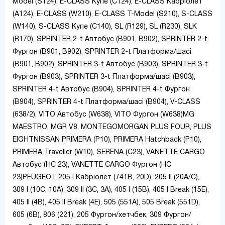
Model (S124), E-CLASS Купе (C124), E-CLASS Кабріолет
(A124), E-CLASS (W210), E-CLASS T-Model (S210), S-CLASS
(W140), S-CLASS Купе (C140), SL (R129), SL (R230), SLK
(R170), SPRINTER 2-t Автобус (B901, B902), SPRINTER 2-t
Фургон (B901, B902), SPRINTER 2-t Платформа/шасі
(B901, B902), SPRINTER 3-t Автобус (B903), SPRINTER 3-t
Фургон (B903), SPRINTER 3-t Платформа/шасі (B903),
SPRINTER 4-t Автобус (B904), SPRINTER 4-t Фургон
(B904), SPRINTER 4-t Платформа/шасі (B904), V-CLASS
(638/2), VITO Автобус (W638), VITO Фургон (W638)MG
MAESTRO, MGR V8, MONTEGOMORGAN PLUS FOUR, PLUS
EIGHTNISSAN PRIMERA (P10), PRIMERA Hatchback (P10),
PRIMERA Traveller (W10), SERENA (C23), VANETTE CARGO
Автобус (HC 23), VANETTE CARGO Фургон (HC
23)PEUGEOT 205 I Кабріолет (741B, 20D), 205 II (20A/C),
309 I (10C, 10A), 309 II (3C, 3A), 405 I (15B), 405 I Break (15E),
405 II (4B), 405 II Break (4E), 505 (551A), 505 Break (551D),
605 (6B), 806 (221), 205 Фургон/хетчбек, 309 Фургон/