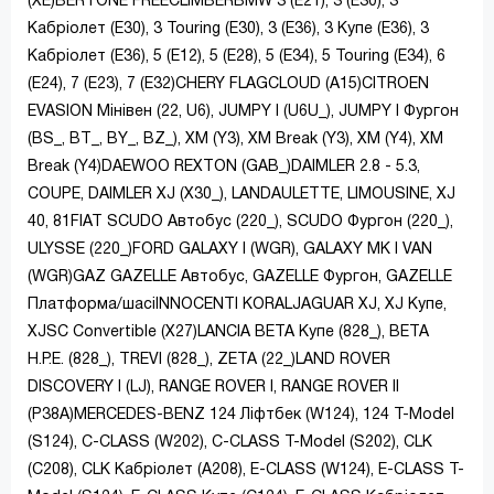
(XE)BERTONE FREECLIMBERBMW 3 (E21), 3 (E30), 3
Кабріолет (E30), 3 Touring (E30), 3 (E36), 3 Купе (E36), 3
Кабріолет (E36), 5 (E12), 5 (E28), 5 (E34), 5 Touring (E34), 6
(E24), 7 (E23), 7 (E32)CHERY FLAGCLOUD (A15)CITROEN
EVASION Мінівен (22, U6), JUMPY I (U6U_), JUMPY I Фургон
(BS_, BT_, BY_, BZ_), XM (Y3), XM Break (Y3), XM (Y4), XM
Break (Y4)DAEWOO REXTON (GAB_)DAIMLER 2.8 - 5.3,
COUPE, DAIMLER XJ (X30_), LANDAULETTE, LIMOUSINE, XJ
40, 81FIAT SCUDO Автобус (220_), SCUDO Фургон (220_),
ULYSSE (220_)FORD GALAXY I (WGR), GALAXY MK I VAN
(WGR)GAZ GAZELLE Автобус, GAZELLE Фургон, GAZELLE
Платформа/шасіINNOCENTI KORALJAGUAR XJ, XJ Купе,
XJSC Convertible (X27)LANCIA BETA Купе (828_), BETA
H.P.E. (828_), TREVI (828_), ZETA (22_)LAND ROVER
DISCOVERY I (LJ), RANGE ROVER I, RANGE ROVER II
(P38A)MERCEDES-BENZ 124 Ліфтбек (W124), 124 T-Model
(S124), C-CLASS (W202), C-CLASS T-Model (S202), CLK
(C208), CLK Кабріолет (A208), E-CLASS (W124), E-CLASS T-