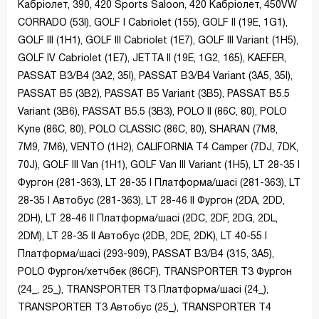
Кабріолет, 390, 420 Sports Saloon, 420 Кабріолет, 450VW
CORRADO (53I), GOLF I Cabriolet (155), GOLF II (19E, 1G1),
GOLF III (1H1), GOLF III Cabriolet (1E7), GOLF III Variant (1H5),
GOLF IV Cabriolet (1E7), JETTA II (19E, 1G2, 165), KAEFER,
PASSAT B3/B4 (3A2, 35I), PASSAT B3/B4 Variant (3A5, 35I),
PASSAT B5 (3B2), PASSAT B5 Variant (3B5), PASSAT B5.5
Variant (3B6), PASSAT B5.5 (3B3), POLO II (86C, 80), POLO
Купе (86C, 80), POLO CLASSIC (86C, 80), SHARAN (7M8,
7M9, 7M6), VENTO (1H2), CALIFORNIA T4 Camper (7DJ, 7DK,
70J), GOLF III Van (1H1), GOLF Van III Variant (1H5), LT 28-35 I
Фургон (281-363), LT 28-35 I Платформа/шасі (281-363), LT
28-35 I Автобус (281-363), LT 28-46 II Фургон (2DA, 2DD,
2DH), LT 28-46 II Платформа/шасі (2DC, 2DF, 2DG, 2DL,
2DM), LT 28-35 II Автобус (2DB, 2DE, 2DK), LT 40-55 I
Платформа/шасі (293-909), PASSAT B3/B4 (315, 3A5),
POLO Фургон/хетчбек (86CF), TRANSPORTER T3 Фургон
(24_, 25_), TRANSPORTER T3 Платформа/шасі (24_),
TRANSPORTER T3 Автобус (25_), TRANSPORTER T4