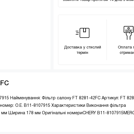
обміняти товар протягом 14 днів з мо
Доставка у стислий
Оплата 
термін
отриман
2FC
07915 Найменування: Фільтр салону FT 8281-42FC Артикул: FT 82
номер: O.E. B11-8107915 Характеристики Виконання фільтра
8 мм Ширина 178 мм Оригінальні номериCHERY B11-8107915MER