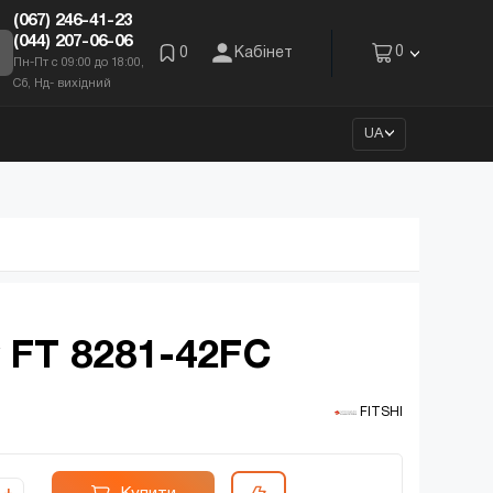
(067) 246-41-23
(044) 207-06-06
0
0
Кабінет
Пн-Пт с 09:00 до 18:00,
Сб, Нд- вихідний
UA
 FT 8281-42FC
 FITSHI