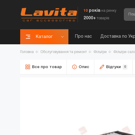
років
10
на ринку
2000+
товарів
Про нас
Доставка по Укр
Каталог
Головна
Обслуговування та ремонт
Фільтри
Фільтри сал
Все про товар
Опис
Відгуки
0