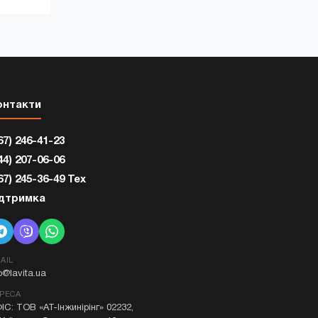
онтакти
67) 246-41-23
44) 207-06-06
67) 245-36-49 Тех
ідтримка
AIL
fo@lavita.ua
РЕСА
ІС: ТОВ «АТ-Інжинірінг» 02232,