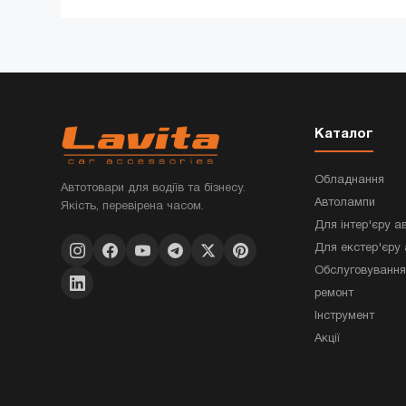
Каталог
Обладнання
Автотовари для водіїв та бізнесу.
Автолампи
Якість, перевірена часом.
Для інтер'єру а
Для екстер'єру 
Обслуговування
ремонт
Інструмент
Акції