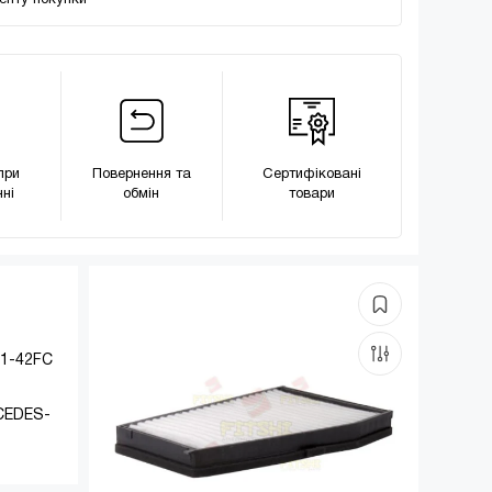
менту покупки
при
Повернення та
Сертифіковані
ні
обмін
товари
81-42FC
CEDES-