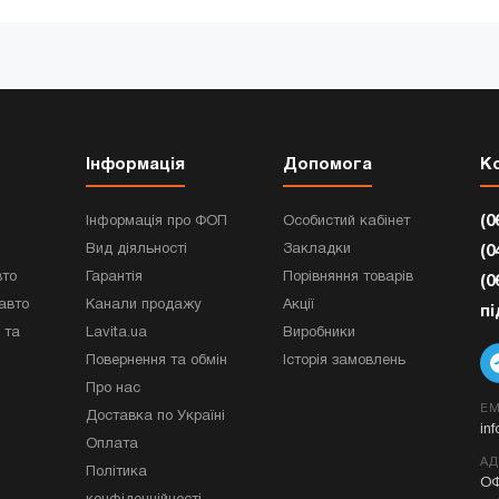
Інформація
Допомога
К
(0
Інформація про ФОП
Особистий кабінет
Вид діяльності
Закладки
(0
вто
Гарантія
Порівняння товарів
(0
авто
Канали продажу
Акції
п
 та
Lavita.ua
Виробники
Повернення та обмін
Історія замовлень
Про нас
EM
Доставка по Україні
in
Оплата
АД
Політика
ОФ