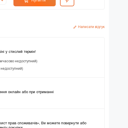
Купити
+
Написати відгук
їні у стислий термін!
имчасово недоступний)
о недоступний)
ння онлайн або при отриманні
хист прав споживачів», Ви можете повернути або