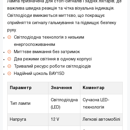
Лампа призначена для стоп-сигналів і задніх ліхтарів, де
важлива швидка реакція та чітка візуальна індикація.
Світлодіоди вмикаються миттєво, що покращує
сприйняття сигналу гальмування та підвищує безпеку
руху.
Світлодіодна технологія з низьким
енергоспоживанням
Миттєве вмикання без затримок
Два режими світіння в одному корпусі
Тривалий ресурс роботи світлодіодів
Надійний цоколь BAY15D
Параметр
Значення
Коментар
Світлодіодна
Сучасна LED-
Тип лампи
(LED)
технологія
Напруга
12 V
Легкові автомобілі