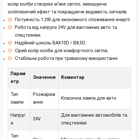
колір колби створює м’яке світло, зменшуючи
осліплюючий ефект та покращуючи видимість сигналів.
Потужність 1,2W для економного споживання енергії.
Робота від напруги 24V для вантажних авто та
спецтехніки.
Надійний цоколь BAX10D / B8,5D.
Сірий колір колби для комфортного світла.
Стабільна робота при тривалому використанні.
Парам
Значення
Коментар
етр
Тип
Розжарюв
Класична лампа для авто
лампи
ання
Напруг
Для вантажних автомобілів та
24V
а
спецтехніки
Тип