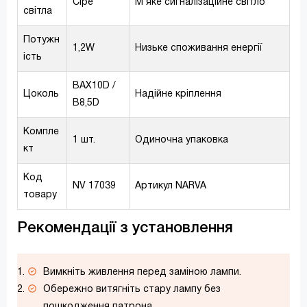
Сіре
М’яке сигналізаційне світло
світла
Потужн
1,2W
Низьке споживання енергії
ість
BAX10D /
Цоколь
Надійне кріплення
B8,5D
Компле
1 шт.
Одиночна упаковка
кт
Код
NV 17039
Артикул NARVA
товару
Рекомендації з установлення
Вимкніть живлення перед заміною лампи.
Обережно витягніть стару лампу без
пошкодження патрона.