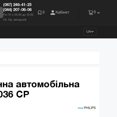
(067) 246-41-23
(044) 207-06-06
0
0
Кабінет
Пн-Пт с 09:00 до 18:00,
Сб, Нд- вихідний
UA
нна автомобільна
036 CP
 PHILIPS