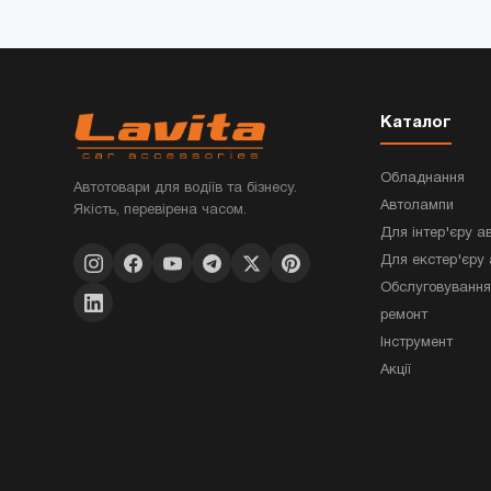
Каталог
Обладнання
Автотовари для водіїв та бізнесу.
Автолампи
Якість, перевірена часом.
Для інтер'єру а
Для екстер'єру 
Обслуговування
ремонт
Інструмент
Акції