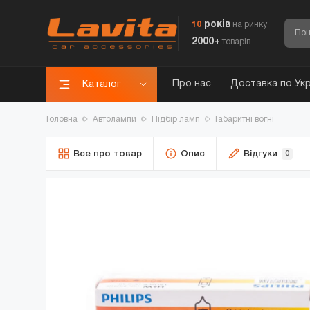
років
10
на ринку
2000+
товарів
Про нас
Доставка по Укр
Каталог
Головна
Автолампи
Підбір ламп
Габаритні вогні
Все про товар
Опис
Відгуки
0