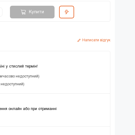
Купити
Написати відгук
їні у стислий термін!
имчасово недоступний)
о недоступний)
ння онлайн або при отриманні