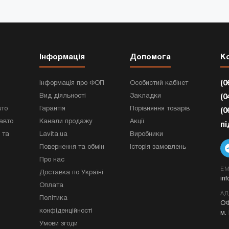
Інформація
Допомога
К
(0
Інформація про ФОП
Особистий кабінет
Вид діяльності
Закладки
(0
вто
Гарантія
Порівняння товарів
(0
авто
Канали продажу
Акції
п
 та
Lavita.ua
Виробники
Повернення та обмін
Історія замовлень
Про нас
EM
Доставка по Україні
in
Оплата
АД
Політика
ОФ
конфіденційності
м.
Умови згоди