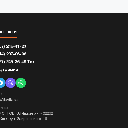
онтакти
67) 246-41-23
44) 207-06-06
67) 245-36-49 Тех
ідтримка
AIL
fo@lavita.ua
РЕСА
ІС: ТОВ «АТ-Інжинірінг» 02232,
 Київ, вул. Закревського, 16