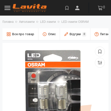
0
Головна
Автолампи
LED-лампи
LED-лампи OSRAM
Все про товар
Опис
Відгуки
0
Питанн