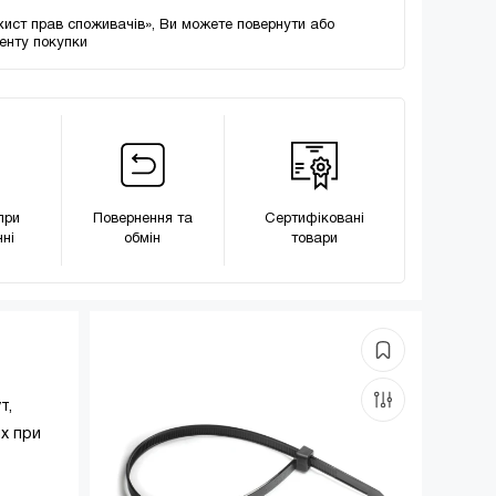
хист прав споживачів», Ви можете повернути або
менту покупки
при
Повернення та
Сертифіковані
ні
обмін
товари
т,
их при