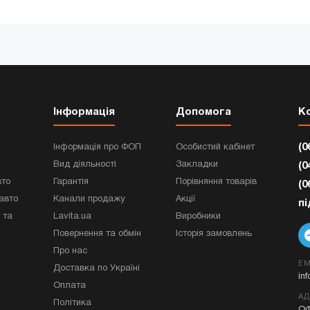
Інформація
Допомога
К
(0
Інформація про ФОП
Особистий кабінет
Вид діяльності
Закладки
(0
вто
Гарантія
Порівняння товарів
(0
авто
Канали продажу
Акції
п
 та
Lavita.ua
Виробники
Повернення та обмін
Історія замовлень
Про нас
EM
Доставка по Україні
in
Оплата
АД
Політика