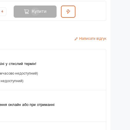
Купити
+
Написати відгук
їні у стислий термін!
имчасово недоступний)
о недоступний)
ння онлайн або при отриманні