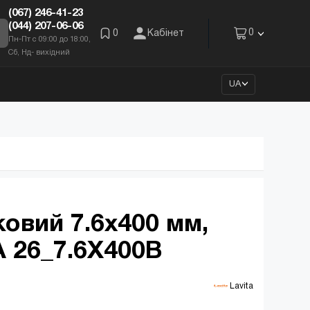
(067) 246-41-23
(044) 207-06-06
0
0
Кабінет
Пн-Пт с 09:00 до 18:00,
Сб, Нд- вихідний
UA
овий 7.6х400 мм,
LA 26_7.6X400B
 Lavita