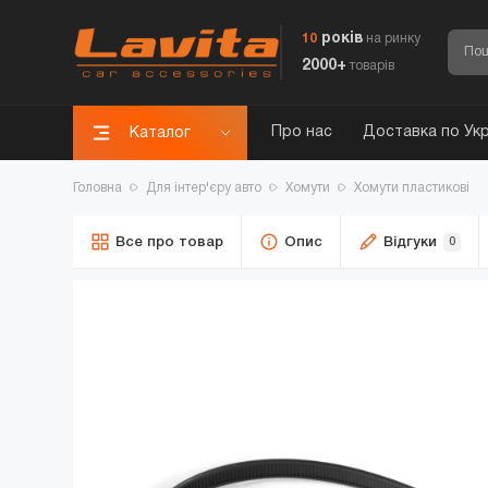
років
10
на ринку
2000+
товарів
Про нас
Доставка по Укр
Каталог
Головна
Для інтер'єру авто
Хомути
Хомути пластикові
Все про товар
Опис
Відгуки
0