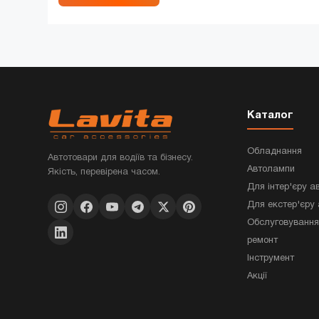
Каталог
Обладнання
Автотовари для водіїв та бізнесу.
Автолампи
Якість, перевірена часом.
Для інтер'єру а
Для екстер'єру 
Обслуговування
ремонт
Інструмент
Акції