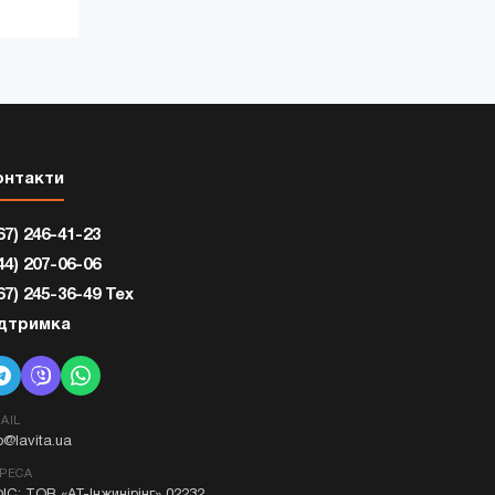
онтакти
67) 246-41-23
44) 207-06-06
67) 245-36-49 Тех
ідтримка
AIL
fo@lavita.ua
РЕСА