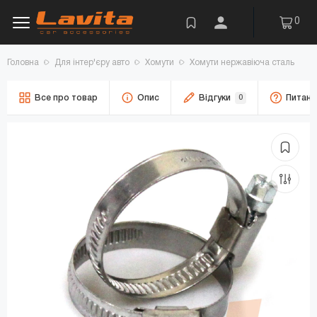
0
Головна
Для інтер'єру авто
Хомути
Хомути нержавіюча сталь
Все про товар
Опис
Відгуки
0
Питанн