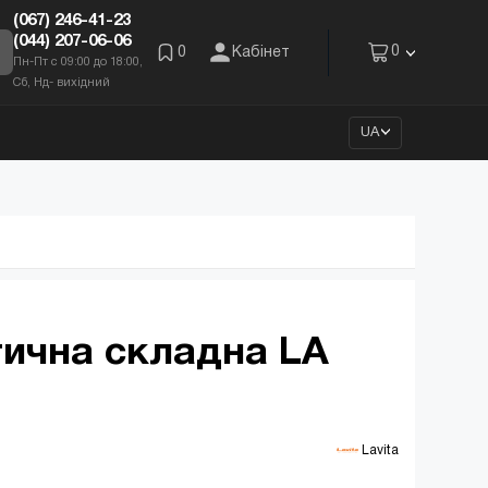
(067) 246-41-23
(044) 207-06-06
0
0
Кабінет
Пн-Пт с 09:00 до 18:00,
Сб, Нд- вихідний
UA
тична складна LA
 Lavita