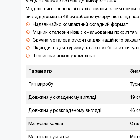
місця та завжди готова до використання.
Модель виготовлена зі сталі з емальованим покриття
вигляді довжина 46 см забезпечує зручність під час
Надзвичайно компактний складний формат
Міцний сталевий ківш з емальованим покриттям
Зручна металева рукоятка для надійного захват
Підходить для туризму та автомобільних ситуац
Тканинний чохол у комплекті
Параметр
Зна
Тип виробу
Тури
Довжина у складеному вигляді
19 с
Довжина у розкладеному вигляді
46 с
Матеріал ковша
Ста
Матеріал рукоятки
Мет