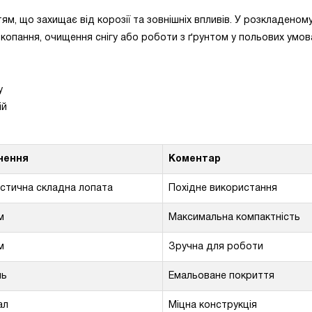
м, що захищає від корозії та зовнішніх впливів. У розкладеном
 копання, очищення снігу або роботи з ґрунтом у польових умов
у
ій
чення
Коментар
стична складна лопата
Похідне використання
м
Максимальна компактність
м
Зручна для роботи
ль
Емальоване покриття
ал
Міцна конструкція