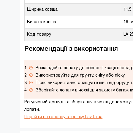
Ширина ковша
11,5
Висота ковша
19 с
Код товару
LA 2
Рекомендації з використання
Розкладайте лопату до повної фіксації перед
Використовуйте для ґрунту, снігу або піску
Після використання очищуйте ківш від бруду т
Зберігайте лопату в чохлі для захисту багажн
Регулярний догляд та зберігання в чохлі допоможу
лопати.
Перейти на головну сторінку Lavita.ua