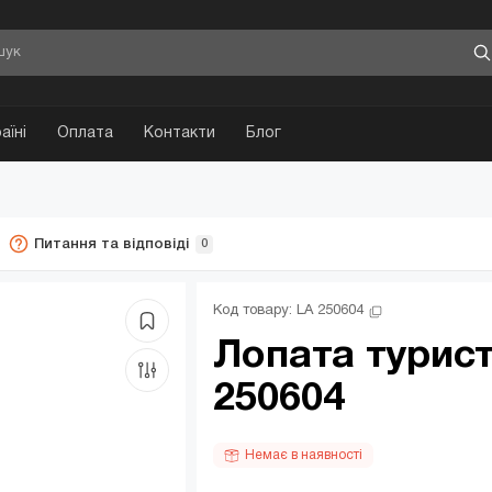
аїні
Оплата
Контакти
Блог
Питання та відповіді
0
Код товару: 
LA 250604
Лопата турис
250604
Немає в наявності