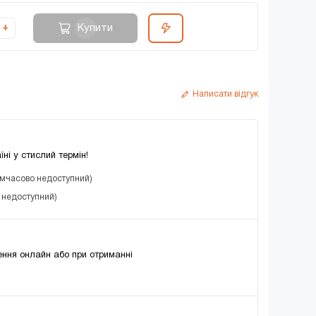
Купити
+
Написати відгук
їні у стислий термін!
имчасово недоступний)
о недоступний)
ння онлайн або при отриманні