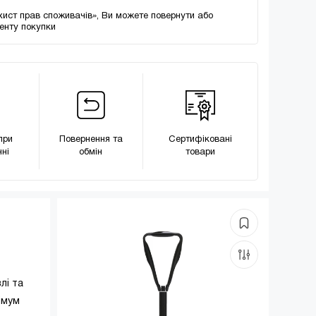
хист прав споживачів», Ви можете повернути або
менту покупки
при
Повернення та
Сертифіковані
ні
обмін
товари
лі та
імум