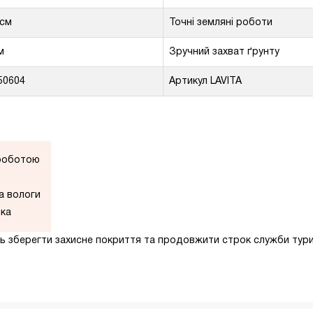
 см
Точні земляні роботи
м
Зручний захват ґрунту
50604
Артикул LAVITA
 роботою
а вологи
ика
ть зберегти захисне покриття та продовжити строк служби тур