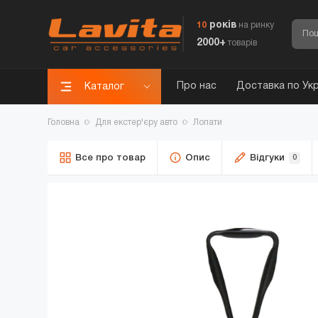
років
10
на ринку
2000+
товарів
Про нас
Доставка по Укр
Каталог
Головна
Для екстер'єру авто
Лопати
Все про товар
Опис
Відгуки
0