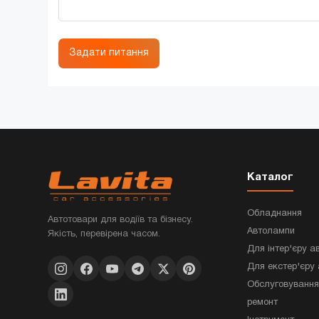
Задати питання
Каталог
Обладнання
Автотовари для водіїв та бізнесу.
Автолампи
Якість, перевірена часом.
Для інтер'єру а
Для екстер'єру 
Обслуговування
ремонт