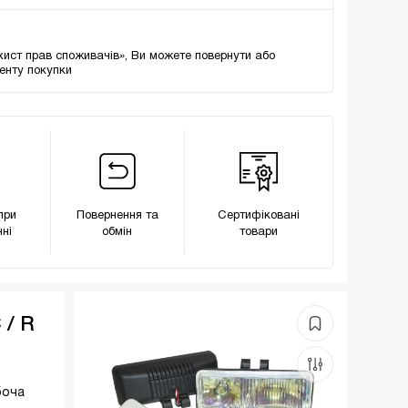
хист прав споживачів», Ви можете повернути або
менту покупки
при
Повернення та
Сертифіковані
ні
обмін
товари
 / R
боча