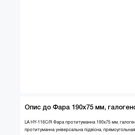
Опис до Фара 190x75 мм, галогено
LA HY-116C/R Фара протитуманна 190х75 мм, галоген
протитуманна універсальна підвісна, прямоугольная,