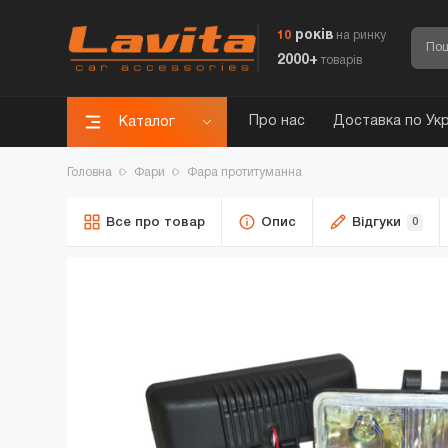
років
10
на ринку
2000+
товарів
Про нас
Доставка по Укр
Каталог
Головна
Фари
Фара протитуманна
Все про товар
Опис
Відгуки
0