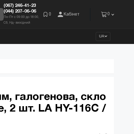
(067) 246-41-23
(044) 207-06-06
0
0
Кабінет
Пн-Пт с 09:00 до 18:00,
Сб, Нд- вихідний
UA
м, галогенова, скло
, 2 шт. LA HY-116C /