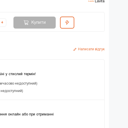
 Lavita
Купити
+
Написати відгук
їні у стислий термін!
имчасово недоступний)
о недоступний)
ння онлайн або при отриманні