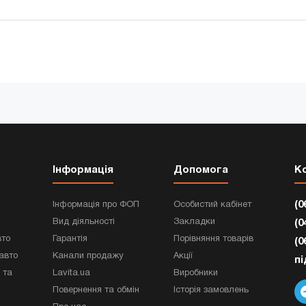
Інформація
Допомога
К
(0
Інформація про ФОП
Особистий кабінет
Вид діяльності
Закладки
(0
вто
Гарантія
Порівняння товарів
(0
авто
Канали продажу
Акції
п
 та
Lavita.ua
Виробники
Повернення та обмін
Історія замовлень