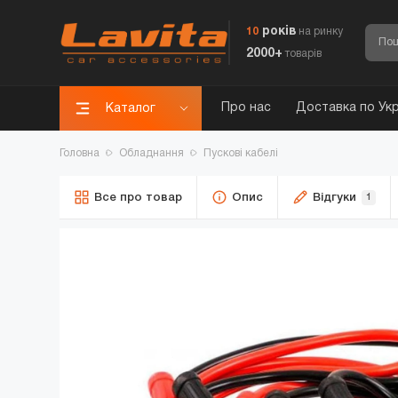
років
10
на ринку
2000+
товарів
Про нас
Доставка по Укр
Каталог
Головна
Обладнання
Пускові кабелі
Все про товар
Опис
Відгуки
1