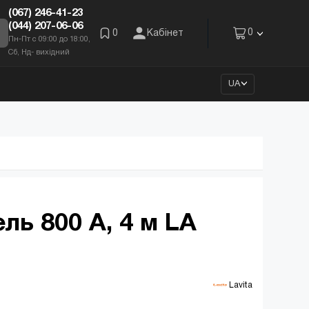
(067) 246-41-23
(044) 207-06-06
0
0
Кабінет
Пн-Пт с 09:00 до 18:00,
Сб, Нд- вихідний
UA
ль 800 A, 4 м LA
 Lavita