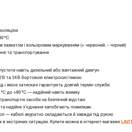
ізоляцією
80 °C
м захватом і кольоровим маркуванням (+ червоний, – чорний)
ання та транспортування
пустити навіть дизельний або вантажний двигун.
12 В та 24 В бортовою електросистемою.
 і якісні затискачі гарантують довгий термін служби.
°C до +80 °C — надійний навіть взимку.
транспортні засоби на безпечній відстані.
та надійне з’єднання запобігають помилкам.
ол — кабелі акуратно складаються й завжди під рукою.
 в екстрених ситуаціях. Купити можна в інтернет-магазині
LAVI