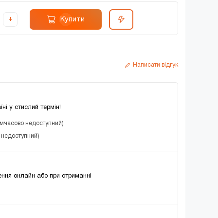
Купити
+
Написати відгук
їні у стислий термін!
имчасово недоступний)
о недоступний)
ння онлайн або при отриманні