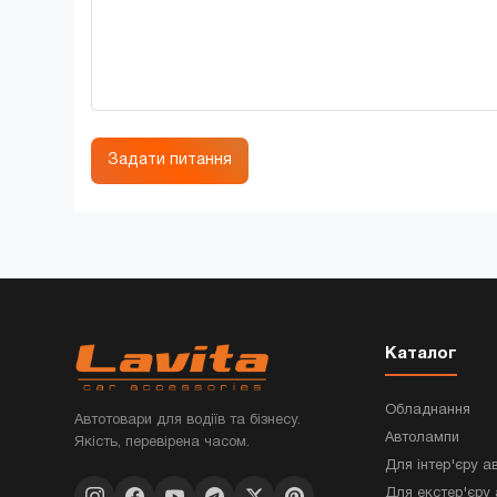
Задати питання
Каталог
Обладнання
Автотовари для водіїв та бізнесу.
Автолампи
Якість, перевірена часом.
Для інтер'єру а
Для екстер'єру 