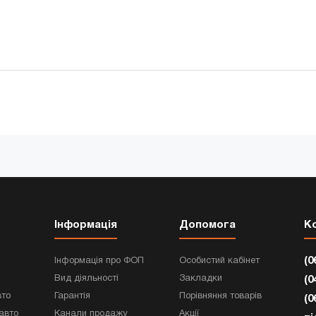
Інформація
Допомога
К
(0
Інформація про ФОП
Особистий кабінет
Вид діяльності
Закладки
(0
вто
Гарантія
Порівняння товарів
(0
авто
Канали продажу
Акції