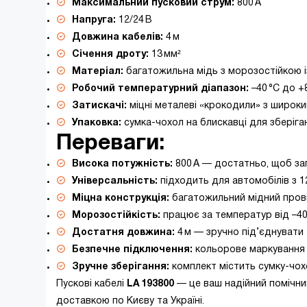
Максимальний пусковий струм:
800 А
Напруга:
12/24 В
Довжина кабелів:
4 м
Січення дроту:
13 мм²
Матеріал:
багатожильна мідь з морозостійкою 
Робочий температурний діапазон:
–40 °C до +
Затискачі:
міцні металеві «крокодили» з широки
Упаковка:
сумка-чохол на блискавці для зберіг
Переваги:
Висока потужність:
800 А — достатньо, щоб за
Універсальність:
підходить для автомобілів з 
Міцна конструкція:
багатожильний мідний провід
Морозостійкість:
працює за температур від –40 
Достатня довжина:
4 м — зручно під’єднувати 
Безпечне підключення:
кольорове маркування 
Зручне зберігання:
комплект містить сумку-чох
Пускові кабелі
LA 193800
— це ваш надійний помічник
доставкою по Києву та Україні.