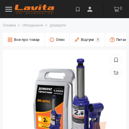
0
Головна
Обладнання
Домкрати
Все про товар
Опис
Відгуки
1
Питанн