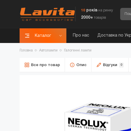
років
10
на ринку
2000+
товарів
Про нас
Доставка по Укр
Каталог
Головна
Автолампи
Галогенні лампи
Все про товар
Опис
Відгуки
0