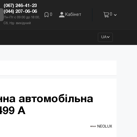
(067) 246-41-23
(044) 207-06-06
0
0
Кабінет
Пн-Пт с 09:00 до 18:00,
Сб, Нд- вихідний
UA
нна автомобільна
99 A
 NEOLUX