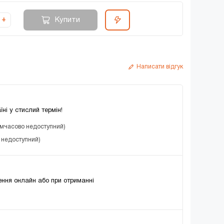
Купити
+
Написати відгук
їні у стислий термін!
имчасово недоступний)
о недоступний)
ння онлайн або при отриманні