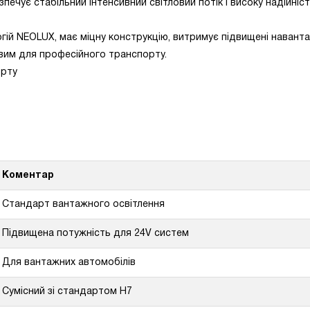
печує стабільний інтенсивний світловий потік і високу надійніст
гій NEOLUX, має міцну конструкцію, витримує підвищені навант
вим для професійного транспорту.
орту
Коментар
Стандарт вантажного освітлення
Підвищена потужність для 24V систем
Для вантажних автомобілів
Сумісний зі стандартом H7