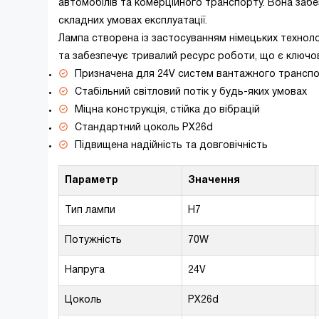
автомобілів та комерційного транспорту. Вона забез
складних умовах експлуатації.
Лампа створена із застосуванням німецьких техноло
та забезпечує тривалий ресурс роботи, що є ключо
Призначена для 24V систем вантажного трансп
Стабільний світловий потік у будь-яких умовах
Міцна конструкція, стійка до вібрацій
Стандартний цоколь PX26d
Підвищена надійність та довговічність
Параметр
Значення
Тип лампи
H7
Потужність
70W
Напруга
24V
Цоколь
PX26d