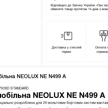
Відповідно до Закону України «Про за
обміняти товар протягом 14 днів з мо
Доставка у стислий
Оплата 
термін
отриман
більна NEOLUX NE N499 A
 PX26D STANDARD
мобільна NEOLUX NE N499 A
пеціально розроблена для 24-вольтових бортових систем ванта