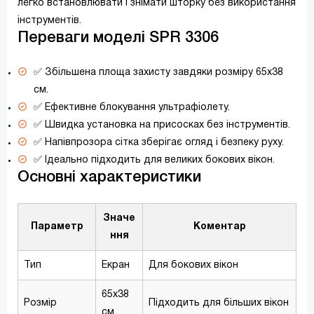
легко встановлювати і знімати шторку без використання
інструментів.
Переваги моделі SPR 3306
✅ Збільшена площа захисту завдяки розміру 65x38
см.
✅ Ефективне блокування ультрафіолету.
✅ Швидка установка на присосках без інструментів.
✅ Напівпрозора сітка зберігає огляд і безпеку руху.
✅ Ідеально підходить для великих бокових вікон.
Основні характеристики
Значе
Параметр
Коментар
ння
Тип
Екран
Для бокових вікон
65x38
Розмір
Підходить для більших вікон
см