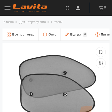
0
Головна
Для інтер'єру авто
Шторки
Все про товар
Опис
Відгуки
0
Питанн