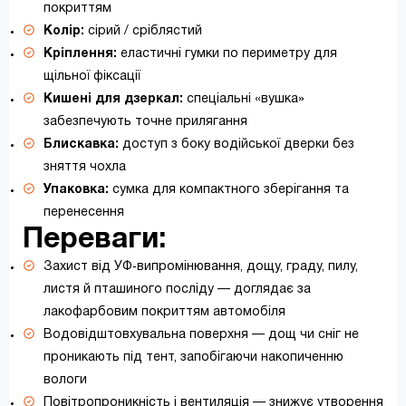
покриттям
Колір:
сірий / сріблястий
Кріплення:
еластичні гумки по периметру для
щільної фіксації
Кишені для дзеркал:
спеціальні «вушка»
забезпечують точне прилягання
Блискавка:
доступ з боку водійської дверки без
зняття чохла
Упаковка:
сумка для компактного зберігання та
перенесення
Переваги:
Захист від УФ‑випромінювання, дощу, граду, пилу,
листя й пташиного посліду — доглядає за
лакофарбовим покриттям автомобіля
Водовідштовхувальна поверхня — дощ чи сніг не
проникають під тент, запобігаючи накопиченню
вологи
Повітропроникність і вентиляція — знижує утворення