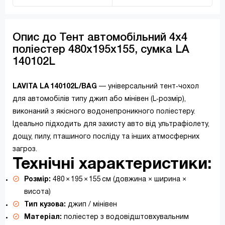
Опис до Тент автомобільний 4х4
поліестер 480х195х155, сумка LA
140102L
LAVITA LA 140102L/BAG
— універсальний тент‑чохол
для автомобілів типу джип або мінівен (L‑розмір),
виконаний з якісного водонепроникного поліестеру.
Ідеально підходить для захисту авто від ультрафіолету,
дощу, пилу, пташиного посліду та інших атмосферних
загроз.
Технічні характеристики:
Розмір:
480 × 195 × 155 см (довжина × ширина ×
висота)
Тип кузова:
джип / мінівен
Матеріал:
поліестер з водовідштовхувальним