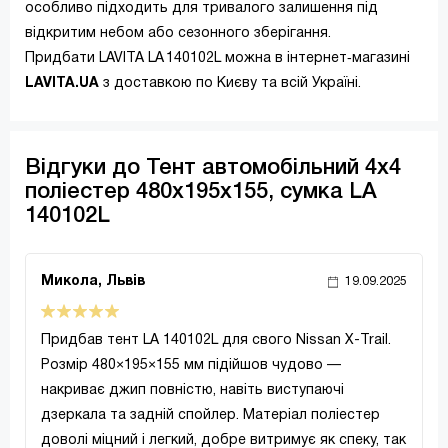
особливо підходить для тривалого залишення під
відкритим небом або сезонного зберігання.
Придбати LAVITA LA 140102L можна в інтернет‑магазині
LAVITA.UA
з доставкою по Києву та всій Україні.
Відгуки до Тент автомобільний 4х4
поліестер 480х195х155, сумка LA
140102L
Микола, Львів
19.09.2025
Придбав тент LA 140102L для свого Nissan X-Trail.
Розмір 480×195×155 мм підійшов чудово —
накриває джип повністю, навіть виступаючі
дзеркала та задній спойлер. Матеріал поліестер
доволі міцний і легкий, добре витримує як спеку, так